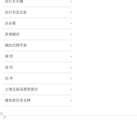
自行车车棚
自行车定位架
步步紧
穿墙螺丝
琬扣式脚手架
钢 管
油 托
扣 件
土壤无核湿度密度仪
建筑密目安全网