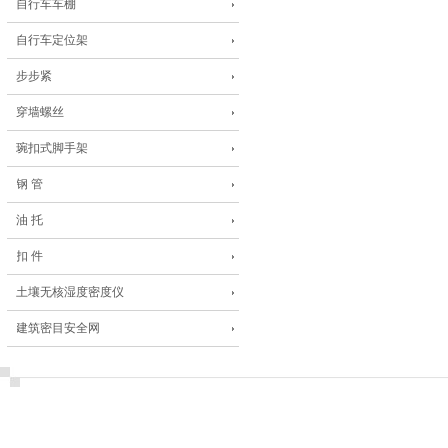
自行车车棚
自行车定位架
步步紧
穿墙螺丝
琬扣式脚手架
钢 管
油 托
扣 件
土壤无核湿度密度仪
建筑密目安全网