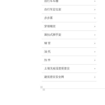
自行车车棚
自行车定位架
步步紧
穿墙螺丝
琬扣式脚手架
钢 管
油 托
扣 件
土壤无核湿度密度仪
建筑密目安全网