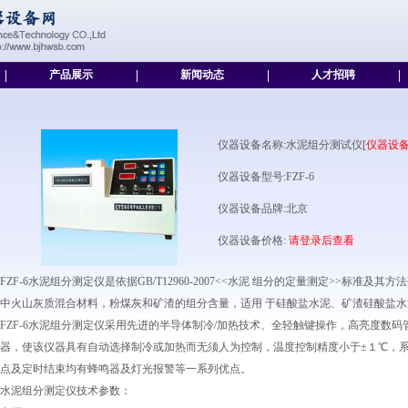
|
产品展示
|
新闻动态
|
人才招聘
|
仪器设备名称:水泥组分测试仪[
仪器设
仪器设备型号:FZF-6
仪器设备品牌:北京
仪器设备价格:
请登录后查看
FZF-6水泥组分测定仪是依据GB/T12960-2007<<水泥 组分的定量测定>>标
中火山灰质混合材料，粉煤灰和矿渣的组分含量，适用 于硅酸盐水泥、矿渣硅酸盐
FZF-6水泥组分测定仪采用先进的半导体制冷/加热技术、全轻触键操作，高亮度数
器，使该仪器具有自动选择制冷或加热而无须人为控制，温度控制精度小于±１℃，系
点及定时结束均有蜂鸣器及灯光报警等一系列优点。
水泥组分测定仪技术参数：