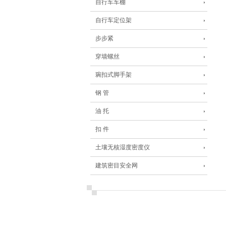
自行车车棚
自行车定位架
步步紧
穿墙螺丝
琬扣式脚手架
钢 管
油 托
扣 件
土壤无核湿度密度仪
建筑密目安全网