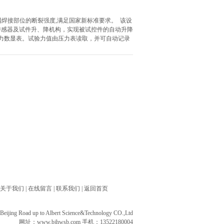
隅焊接部位的断裂强度,满足国家新标准要求。 该设
传感器及试件升、降机构，实现被试控件的自动升降
力数显表。试验力值由压力表读取，并可自动记录
关于我们
|
在线留言
|
联系我们
|
返回首页
ng Road up to Albert Science&Technology CO.,Ltd
网址：
www.bjhwsb.com
手机：13522180004