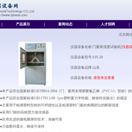
|
产品展示
|
新闻动态
|
人才招聘
|
北京路
仪器设备名称:门窗角强度试验机[
仪器
仪器设备型号:SJS-20
仪器设备品牌:山东
仪器设备价格:
请登录后查看
●本产品符合国家标准GB/T8814-2004《门、窗用末增塑聚氯乙烯（PVC-U）型材
●本产品符合国家标准GB11793.3-89《pvc塑料窗力学性能、耐侯性实验法》的规定
●主要用于检测塑料型材的可焊接性以及检测塑料门窗的角隅部位的断裂强度
●采用0.3级的高精度力值传感器
●应用先进的微电脑测控技术，准确可靠
●力值数码显示，峰值可保持