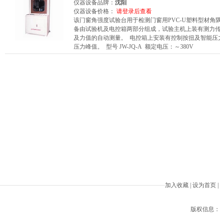
仪器设备品牌：
沈阳
仪器设备价格：
请登录后查看
该门窗角强度试验台用于检测门窗用PVC-U塑料型材角
备由试验机及电控箱两部分组成，试验主机上装有测力
及力值的自动测量。 电控箱上安装有控制按扭及智能压
压力峰值。 型号 JW-JQ-A 额定电压：～380V
加入收藏
|
设为首页
|
版权信息：Beiji