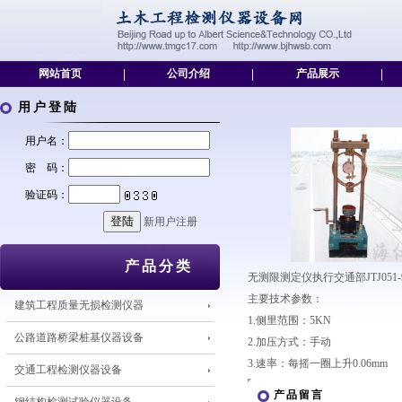
网站首页
|
公司介绍
|
产品展示
|
用户登陆
用户名：
密 码：
验证码：
新用户注册
产品分类
无测限测定仪执行交通部JTJ0
主要技术参数：
建筑工程质量无损检测仪器
1.侧里范围：5KN
公路道路桥梁桩基仪器设备
2.加压方式：手动
3.速率：每摇一圈上升0.06mm
交通工程检测仪器设备
产品留言