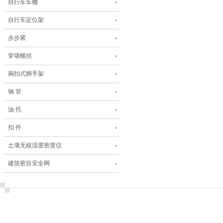
自行车车棚
自行车定位架
步步紧
穿墙螺丝
琬扣式脚手架
钢 管
油 托
扣 件
土壤无核湿度密度仪
建筑密目安全网