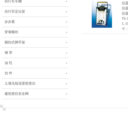
自行车车棚
仪
仪
自行车定位架
仪
TS
步步紧
3,
寸：
穿墙螺丝
琬扣式脚手架
钢 管
油 托
扣 件
土壤无核湿度密度仪
建筑密目安全网