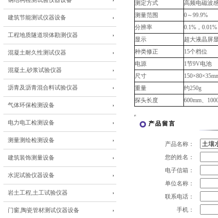
钢结构检测试验仪器设备
测定方式
高频电磁波
测量范围
0～99.9%
建筑节能测试仪器设备
分辨率
0.1%，0.01%
工程地质隧道坝体勘测仪器
显示
超大液晶屏
种类修正
15个档位
混凝土耐久性测试仪器
电源
1节9V电池
混凝土,砂浆试验仪器
尺寸
150×80×35m
沥青及沥青混合料试验仪器
重量
约250g
探头长度
600mm、100
气体环保检测设备
电力电工检测设备
产品留言
测量测绘检测设备
产品名称：
您的姓名：
建筑装饰测量设备
电子信箱：
水泥试验仪器设备
单位名称：
岩土工程,土工试验仪器
联系电话：
手机：
门窗,陶瓷管材测试仪器设备