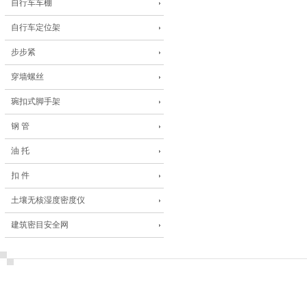
自行车车棚
自行车定位架
步步紧
穿墙螺丝
琬扣式脚手架
钢 管
油 托
扣 件
土壤无核湿度密度仪
建筑密目安全网