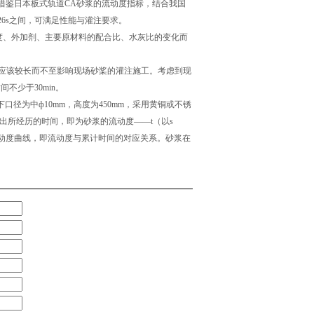
借鉴日本板式轨道CA砂浆的流动度指标，结合我国
6s之间，可满足性能与灌注要求。
度、外加剂、主要原材料的配合比、水灰比的变化而
间应该较长而不至影响现场砂桨的灌注施工。考虑到现
不少于30min。
下口径为中ф10mm，高度为450mm，采用黄铜或不锈
出所经历的时间，即为砂浆的流动度——t（以s
流动度曲线，即流动度与累计时间的对应关系。砂浆在