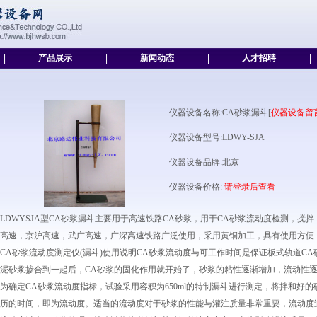
|
产品展示
|
新闻动态
|
人才招聘
|
仪器设备名称:CA砂浆漏斗[
仪器设备留
仪器设备型号:LDWY-SJA
仪器设备品牌:北京
仪器设备价格:
请登录后查看
LDWYSJA型CA砂浆漏斗主要用于高速铁路CA砂浆，用于CA砂浆流动度检测，搅
高速，京沪高速，武广高速，广深高速铁路广泛使用，采用黄铜加工，具有使用方便
CA砂浆流动度测定仪(漏斗)使用说明CA砂浆流动度与可工作时间是保证板式轨道C
泥砂浆掺合到一起后，CA砂浆的固化作用就开始了，砂浆的粘性逐渐增加，流动性
为确定CA砂浆流动度指标，试验采用容积为650ml的特制漏斗进行测定，将拌和好
历的时间，即为流动度。适当的流动度对于砂浆的性能与灌注质量非常重要，流动度