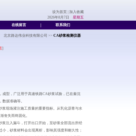
设为首页
|
加入收藏
2026年8月7日
星期五
在线留言
|
联系我们
北京路达伟业科技有限公司
>>
CA砂浆检测仪器
言
]
拌，成型，广泛用于高速铁路CA砂浆试验，已在秦沈
，数据准确等。
A砂浆现场灌注施工质量的重要指标。从乳化沥青与水
逐渐丧失而终固化。
的砂浆注入漏斗，打开出口开始，至砂浆全部流出所经
过小，砂浆材料会出现离析，影响其强度和耐久性；