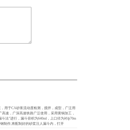
砂浆，用于CA砂浆流动度检测，搅拌，成型，广泛用
广高速，广深高速铁路广泛使用，采用黄铜加工，
斗法”进行，漏斗容积为640ml，上口径为衬ф70m
不锈钢制作,将配制好的砂桨注人漏斗内，打开