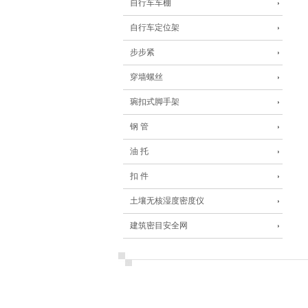
自行车车棚
自行车定位架
步步紧
穿墙螺丝
琬扣式脚手架
钢 管
油 托
扣 件
土壤无核湿度密度仪
建筑密目安全网