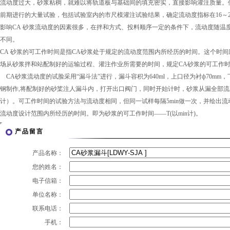
流动度过大，砂浆粘稠，就难以将轨道板与基础间的填充密实，直接影响灌注质量。
前期进行的大量试验，包括试验室内的市尺模灌注试验结果，确定流动度指标在16～2
影响CA 砂浆流动度的因素很多，在拌和方式、投料顺序一定的条件下，流动度随温
不同。
CA 砂浆的可工作时间是指CA砂浆处于规定的流动度范围内所经历的时间。这个时
场从砂浆拌和站配制好的运输过程、灌注作业所需要的时间，规定CA砂浆的可工作时间
CA砂浆流动度的试脸采用“漏斗法”进行，漏斗容积为640ml，上口径为衬ф70mm，
钢制作,将配制好的砂桨注人漏斗内，打开出口阀门，同时开始计时，砂浆从漏全部流
计）。可工作时间的试验方法与流动度相同，但同一试样每隔5min做一次，并绘出
流动度设计范围内所经历的时间。即为砂浆的可工作时间——T(以min计)。
产品留言
产品名称：
您的姓名：
电子信箱：
单位名称：
联系电话：
手机：