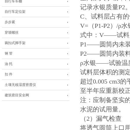
自行车车棚
记录水银质量P2。
自行车定位架
C、试料层占有的体
步步紧
V=（P1-P2）/ρ水
穿墙螺丝
式中：V——试料
琬扣式脚手架
P1——圆筒内未
P2——圆筒内装
钢 管
ρ水银——试验温
油 托
试料层体积的测
扣 件
超过0.005 
土壤无核湿度密度仪
至半年应重新校
建筑密目安全网
注：应制备坚实
水泥的试用量。
（2）漏气检查
将透气圆筒上口