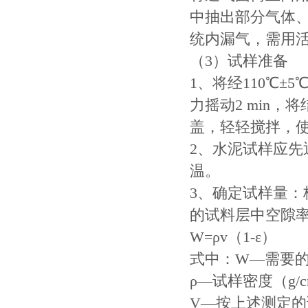
中抽出部分气体
统内漏气，需用
（3）试样准备
1、将经110℃±
力摇动2 min，
盖，轻轻搅拌，
2、水泥试样应先通
温。
3、确定试样量
的试料层中空隙率为0
W=ρv（1-ε）
式中：W—需要
ρ—试样密度（g/
V—按上述测定的