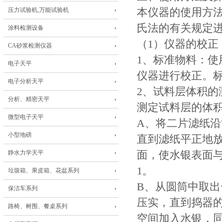
压力试验机,万能试验机
本仪器的使用方法与
氏法的有关规定
涂料检测设备
（1）仪器的校正
CA砂浆检测仪器
1、标准物料：使用比
电子天平
仪器进行校正。
电子分析天平
2、试料层体积的
分析、精密天平
测定试料层的体
微型电子天平
A、将二片滤纸
小型地磅
直到滤纸平正地
静水力学天平
面，使水银表面
1。
垃圾箱、果皮箱、花盆系列
B、从圆筒中取
保洁车系列
压实，直到捣器
路椅、树围、餐桌系列
空间加入水银，