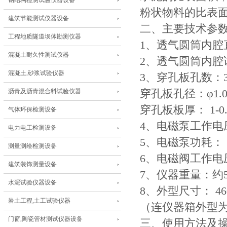
钢结构检测试验仪器设备
粉状物料的比表
建筑节能测试仪器设备
二、主要技术参
工程地质隧道坝体勘测仪器
1、透气圆筒内腔直径：
混凝土耐久性测试仪器
2、透气圆筒内腔试
混凝土,砂浆试验仪器
3、穿孔板孔数：3
沥青及沥青混合料试验仪器
穿孔板孔径：φ1.0
穿孔板板厚： 1-0.
气体环保检测设备
4、电磁泵工作电压
电力电工检测设备
5、电磁泵功耗： 
测量测绘检测设备
6、电磁阀工作电压
建筑装饰测量设备
7、仪器重量：约5
水泥试验仪器设备
8、外型尺寸： 460 
岩土工程,土工试验仪器
（连仪器箱外型为480
门窗,陶瓷管材测试仪器设备
三、使用方法及