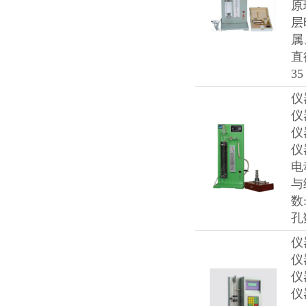
原
层
属
直
3
仪
仪
仪
仪
电
与
数
孔
仪
仪
仪
仪