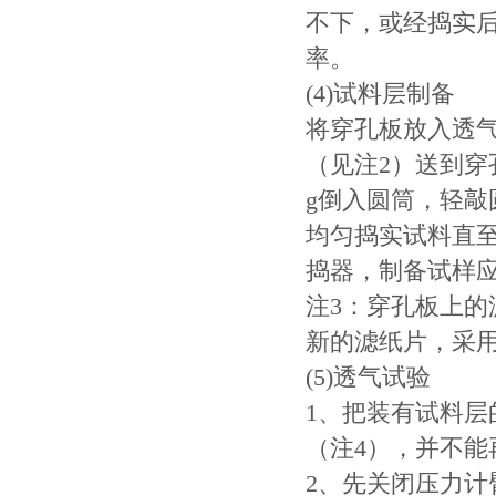
不下，或经捣实
率。
(4)试料层制备
将穿孔板放入透
（见注2）送到穿
g倒入圆筒，轻
均匀捣实试料直
捣器，制备试样
注3：穿孔板上
新的滤纸片，采
(5)透气试验
1、把装有试料
（注4），并不能
2、先关闭压力计