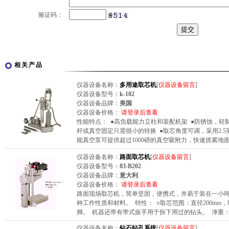
验证码：
相关产品
仪器设备名称：
多用途取芯机
[
仪器设备留言
]
仪器设备型号：
k-102
仪器设备品牌：
美国
仪器设备价格：
请登录后查看
性能特点： ●高负载能力立柱和装配机架 ●防锈蚀，轻
杆或真空固定只需很小的转换 ●取芯角度可调，采用2.5
能真空泵可提供超过1000磅的真空吸附力，快速抓紧地
仪器设备名称：
路面取芯机
[
仪器设备留言
]
仪器设备型号：
83-B202
仪器设备品牌：
意大利
仪器设备价格：
请登录后查看
路面现场取芯机，简单坚固，便携式，并易于装在一小吨
种工作性质和材料。 特性： ○取芯范围：直径200mm
脚。 机器还带有带式扳手用于拆下用过的钻头。 净重：1
仪器设备名称：
钻石钻孔系统
[
仪器设备留言
]