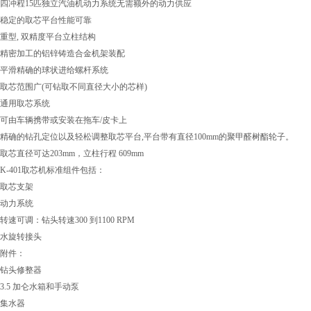
四冲程15匹独立汽油机动力系统无需额外的动力供应
稳定的取芯平台性能可靠
重型, 双精度平台立柱结构
精密加工的铝锌铸造合金机架装配
平滑精确的球状进给螺杆系统
取芯范围广(可钻取不同直径大小的芯样)
通用取芯系统
可由车辆携带或安装在拖车/皮卡上
精确的钻孔定位以及轻松调整取芯平台,平台带有直径100mm的聚甲醛树酯轮子。
取芯直径可达203mm，立柱行程 609mm
K-401取芯机标准组件包括：
取芯支架
动力系统
转速可调：钻头转速300 到1100 RPM
水旋转接头
附件：
钻头修整器
3.5 加仑水箱和手动泵
集水器