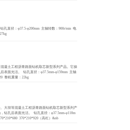
径：φ37.5-φ200mm 主轴转数：900r/min 电
7kg
等混凝土工程沥青路面钻机取芯新型系列产品。它操
光洁。 钻孔直径：φ37.5mm-φ159mm 主轴
920 整机重量：22kg
头、大坝等混凝土工程沥青路面钻机取芯新型系列产
后表面光洁。 钻孔直径：φ37.5mm-φ118m
210*680 370*210*920（高杠）&nb