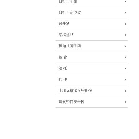
自行车车棚
自行车定位架
步步紧
穿墙螺丝
琬扣式脚手架
钢 管
油 托
扣 件
土壤无核湿度密度仪
建筑密目安全网