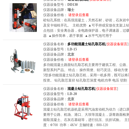
仪器设备型号：
DD130
仪器设备品牌：
瑞士
仪器设备价格：
请登录后查看
砼钻孔系统：在高强混凝土，天然石材，砂岩，石灰岩
及安卡锚栓开孔。 主机优势 ▲可手持或安放在支架上
点包括：安全离合器，全电路保护器，电子调速器，过
器 ▲操作简单，易于掌握 ▲水平气泡可用于
仪器设备名称：
多功能混凝土钻孔取芯机
[
仪器设备留言
]
仪器设备型号：
LD-15
仪器设备品牌：
北京
仪器设备价格：
请登录后查看
多功能混凝土路面钻孔取芯机主要用于建筑工程、公路
新型系列产品。 特点： 操作简便、轻巧灵活、移动方便
5型多功能混凝土钻孔取芯机，采用一机多用，既可以将
投资。 钻孔取芯直径 钻孔取芯深度 电机功率 电压 切割
仪器设备名称：
混凝土钻孔取芯机
[
仪器设备留言
]
仪器设备型号：
LD-20
仪器设备品牌：
北京
仪器设备价格：
请登录后查看
混凝土钻孔取芯机该机是采用汽油发动机为动力（进口
要用于公路、机场、港口、大坝等混凝土，沥青路面检测
能取混凝土、石灰石基础等，进行抗压、抗折试验。 主要
度：Φ700 功率：4KW 主轴转速：800-120