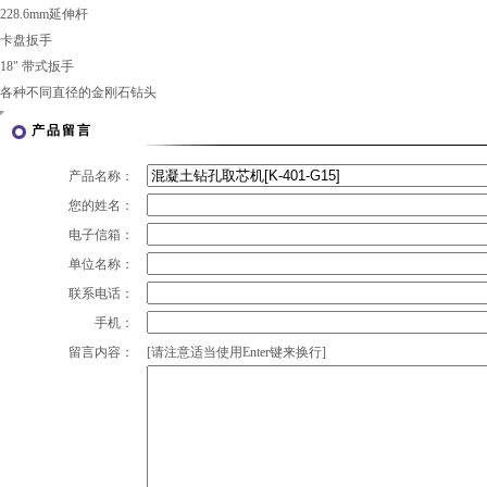
228.6mm延伸杆
卡盘扳手
18" 带式扳手
各种不同直径的金刚石钻头
产品留言
产品名称：
您的姓名：
电子信箱：
单位名称：
联系电话：
手机：
留言内容：
[请注意适当使用Enter键来换行]