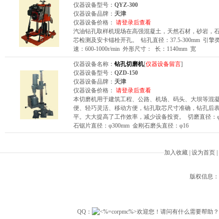
仪器设备型号：
QYZ-300
仪器设备品牌：
天津
仪器设备价格：
请登录后查看
汽油钻孔取样机现场在高强混凝土，天然石材，砂岩，
芯检测及安卡锚栓开孔。 钻孔直径：37.5-300mm 引擎类
速：600-1000r/min 外形尺寸： 长：1140mm 宽
仪器设备名称：
钻孔切磨机
[
仪器设备留言
]
仪器设备型号：
QZD-150
仪器设备品牌：
天津
仪器设备价格：
请登录后查看
本切磨机用于建筑工程、公路、机场、码头、大坝等混
便、轻巧灵活、移动方便，钻孔取芯尺寸准确，钻孔后
平。大大提高了工作效率，减少设备投资。 切磨直径：φ15
石锯片直径：φ300mm 金刚石磨头直径：φ16
加入收藏
|
设为首页
|
版权信息：Beiji
QQ：