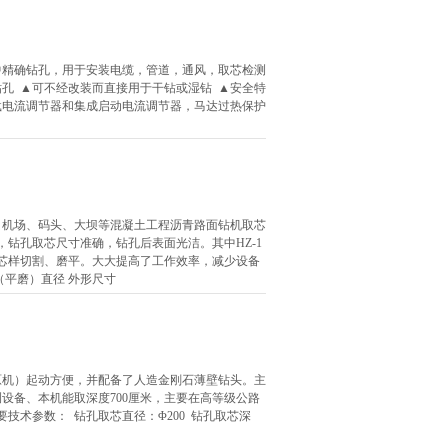
中精确钻孔，用于安装电缆，管道，通风，取芯检测
钻孔 ▲可不经改装而直接用于干钻或湿钻 ▲安全特
载电流调节器和集成启动电流调节器，马达过热保护
、机场、码头、大坝等混凝土工程沥青路面钻机取芯
，钻孔取芯尺寸准确，钻孔后表面光洁。其中HZ-1
芯样切割、磨平。大大提高了工作效率，减少设备
（平磨）直径 外形尺寸
原机）起动方便，并配备了人造金刚石薄壁钻头。主
设备、本机能取深度700厘米，主要在高等级公路
技术参数： 钻孔取芯直径：Φ200 钻孔取芯深