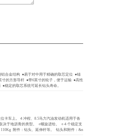
制铝合金结构 ●易于对中用于精确的取芯定位 ●锚
英寸的方形导杆 ●带6英寸的轮子，便于运输 ●高性
面 ●稳定的取芯系统可延长钻头寿命。
位卡车上。４冲程、8.5马力汽油发动机适用于各
，取决于地沥青的类型。 ○螺旋进给。 ○４个稳定支
10Kg 附件：钻头、延伸杆等。 钻头和附件：&n