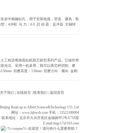
石灰岩中精确钻孔，用于安装电缆，管道，通风，取
型：4冲程 马 力：6.0 启 动 器：反冲器 主轴转
凝土工程沥青路面钻机取芯新型系列产品。它操作简
表面光洁。采用一机多用，既可以将芯样切割、磨
0mm 切磨高度：150mm 切磨方向：横向 金刚
关于我们
|
在线留言
|
联系我们
|
返回首页
ng Road up to Albert Science&Technology CO.,Ltd
网址：
www.bjhwsb.com
手机：13522180004
联系地址：北京市大兴开发区金辅路甲2号A718室
E-mail:tmgc17@163.com