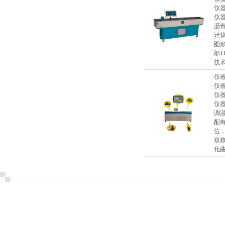
仪
仪
沥
计
图
部J
技
仪
仪
仪
仪
调
配
位
双
化