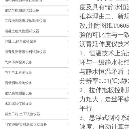
钢结构检测试验仪器设备
度及具有“静水恒
建筑节能测试仪器设备
推荐理由二、新规程
工程地质隧道坝体勘测仪器
改,并附图纸T060
混凝土耐久性测试仪器
验的可比性与一
混凝土,砂浆试验仪器
沥青延伸度仪技
沥青及沥青混合料试验仪器
1、恒温技术上
环与一级静水相
气体环保检测设备
与静水恒温矛盾
电力电工检测设备
分辨率0.01(℃).
测量测绘检测设备
2、拉伸拖板控
建筑装饰测量设备
力矩大，走丝平稳
水泥试验仪器设备
平行。
岩土工程,土工试验仪器
3、悬浮式制冷系
门窗,陶瓷管材测试仪器设备
速度。自动计算并