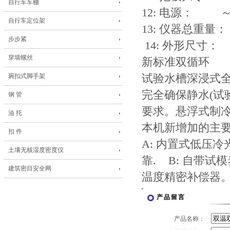
自行车车棚
12: 电源： ～2
自行车定位架
13: 仪器
步步紧
14: 外形尺寸： 
穿墙螺丝
新标准双循环
琬扣式脚手架
试验水槽深浸式全
完全确保静水(试验
钢 管
要求。悬浮式制冷
油 托
本机新增加的主
扣 件
A: 内置式低压
土壤无核湿度密度仪
靠. B: 自带
建筑密目安全网
温度精密补偿器
产品留言
产品名称：