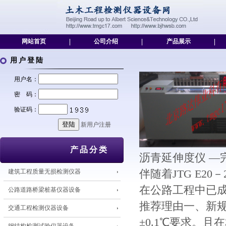
网站首页
|
公司介绍
|
产品展示
|
用户登陆
用户名：
密 码：
验证码：
新用户注册
产品分类
沥青延伸度仪 —完
建筑工程质量无损检测仪器
伴随着JTG E2
在公路工程中已
公路道路桥梁桩基仪器设备
推荐理由一、新规程
交通工程检测仪器设备
±0.1℃要求。且