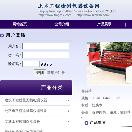
网站首页
|
公司介绍
|
产品展示
|
用户登陆
用户名：
密 码：
验证码：
新用户注册
产品分类
靠背椅
规格： 1.2m 1.4m 1.8m
建筑工程质量无损检测仪器
材质：防腐木
公路道路桥梁桩基仪器设备
备注：各种路椅，路凳，靠背椅
交通工程检测仪器设备
产品留言