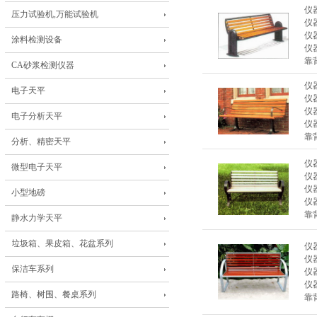
仪
压力试验机,万能试验机
仪
仪
涂料检测设备
仪
靠
CA砂浆检测仪器
仪
电子天平
仪
仪
电子分析天平
仪
靠
分析、精密天平
仪
微型电子天平
仪
仪
小型地磅
仪
靠
静水力学天平
垃圾箱、果皮箱、花盆系列
仪
仪
保洁车系列
仪
仪
路椅、树围、餐桌系列
靠