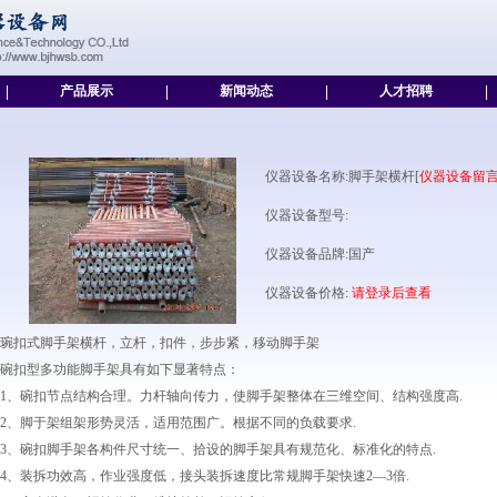
|
产品展示
|
新闻动态
|
人才招聘
|
仪器设备名称:脚手架横杆[
仪器设备留
仪器设备型号:
仪器设备品牌:国产
仪器设备价格:
请登录后查看
琬扣式脚手架横杆，立杆，扣件，步步紧，移动脚手架
碗扣型多功能脚手架具有如下显著特点：
1、碗扣节点结构合理。力杆轴向传力，使脚手架整体在三维空间、结构强度高.
2、脚于架组架形势灵活，适用范围广。根据不同的负载要求.
3、碗扣脚手架各构件尺寸统一、拾设的脚手架具有规范化、标准化的特点.
4、装拆功效高，作业强度低，接头装拆速度比常规脚手架快速2—3倍.