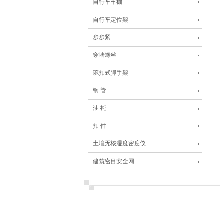
自行车车棚
自行车定位架
步步紧
穿墙螺丝
琬扣式脚手架
钢 管
油 托
扣 件
土壤无核湿度密度仪
建筑密目安全网