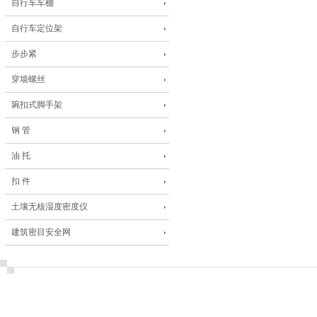
自行车车棚
自行车定位架
步步紧
穿墙螺丝
琬扣式脚手架
钢 管
油 托
扣 件
土壤无核湿度密度仪
建筑密目安全网