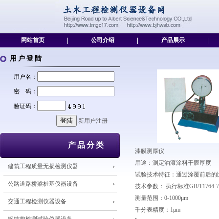
网站首页
|
公司介绍
|
产品展示
|
用户登陆
用户名：
密 码：
验证码：
新用户注册
产品分类
漆膜测厚仪
用途：测定油漆涂料干膜厚度
建筑工程质量无损检测仪器
试验技术特征：通过涂覆前后的
公路道路桥梁桩基仪器设备
技术参数： 执行标准GB/T1764-79 G
测量范围：0-1000μm
交通工程检测仪器设备
千分表精度：1μm