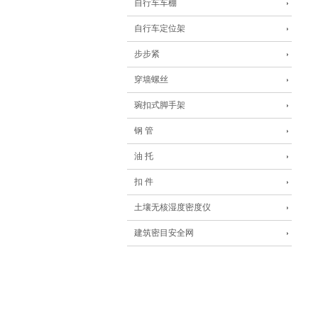
自行车车棚
自行车定位架
步步紧
穿墙螺丝
琬扣式脚手架
钢 管
油 托
扣 件
土壤无核湿度密度仪
建筑密目安全网