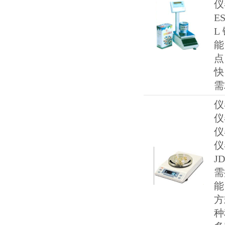
仪
E
L
能
点
快
需
仪
仪
仪
仪
J
需
能
方
种