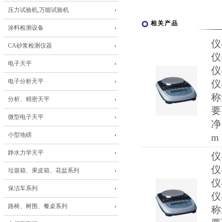
压力试验机,万能试验机
相关产品
涂料检测设备
仪
CA砂浆检测仪器
仪
电子天平
仪
电子分析天平
仪
称
分析、精密天平
要
微型电子天平
净
小型地磅
m 
静水力学天平
仪
仪
垃圾箱、果皮箱、花盆系列
仪
保洁车系列
仪
路椅、树围、餐桌系列
称