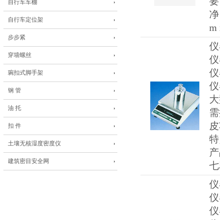
要
自行车车棚
净
自行车定位架
m 
步步紧
仪
穿墙螺丝
仪
仪
琬扣式脚手架
仪
钢 管
大
油 托
需
皮
扣 件
特
土壤无核湿度密度仪
产
建筑密目安全网
七
仪
仪
仪