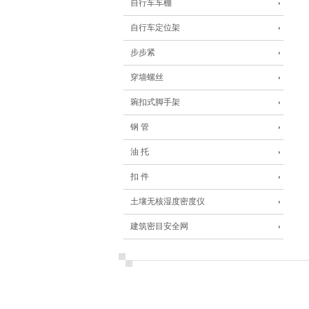
自行车车棚
自行车定位架
步步紧
穿墙螺丝
琬扣式脚手架
钢 管
油 托
扣 件
土壤无核湿度密度仪
建筑密目安全网