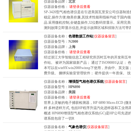
仪器设备品牌：
北京
仪器设备价格：
请登录后查看
SP-3420型气相色谱仪是在引进美国瓦里安公司仪器制
稳定,操作方便,物美价廉,其技术性能和指标均处于国内
品.采用微机控制,全键盘操作,32位数码管显示。采用完
测到故障立即显示信息,并提示故障区域和排除方法可带
仪器设备名称：
色谱数据工作站
[
仪器设备留言
]
仪器设备型号：
N2000
仪器设备品牌：
上海
仪器设备价格：
请登录后查看
经过浙江大学智能信息工程研究所历时五年的开发和五年的
作站。 被评为国家级新产品； 通过了ISO90001认证
本可以在win9X\win2000\winxp下使用，并由中、英文
费升级。 捆绑实验室管理软件； 硬件提供一年质保。 技
仪器设备名称：
增强型气相色谱仪系统
[
仪器设备留言
]
仪器设备型号：
HP6890
仪器设备品牌：
美国
仪器设备价格：
请登录后查看
世界上灵敏的电子捕获检测器，HP 6890 Micro-ECD
样 多种进样方式, 包括HP程序升温汽化进样器和工业用高
概述 HP6890增强型气相色谱仪系统(GC)是HP公司
谱系统包容了一切R
仪器设备名称：
气象色谱仪
[
仪器设备留言
]