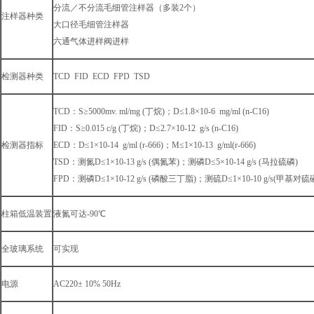
分流／不分流毛细管注样器（多装2个）
注样器种类
大口径毛细管注样器
六通气体进样阀进样
检测器种类
TCD FID ECD FPD TSD
TCD：S≥5000mv. ml/mg (丁烷)；D≤1.8×10-6 mg/ml (n-C16)
FID：S≥0.015 c/g (丁烷)；D≤2.7×10-12 g/s (n-C16)
检测器指标
ECD：D≤1×10-14 g/ml (r-666)；M≤1×10-13 g/ml(r-666)
TSD：测氮D≤1×10-13 g/s (偶氮苯)；测磷D≤5×10-14 g/s (马拉硫磷)
FPD：测磷D≤1×10-12 g/s (磷酸三丁脂)；测硫D≤1×10-10 g/s(甲基对硫
柱箱低温装置
液氮可达-90℃
全玻璃系统
可实现
电源
AC220± 10% 50Hz