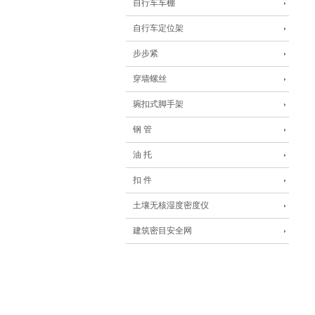
自行车车棚
自行车定位架
步步紧
穿墙螺丝
琬扣式脚手架
钢 管
油 托
扣 件
土壤无核湿度密度仪
建筑密目安全网