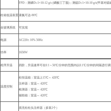
FPD：测磷D≤1×10-12 g/s (磷酸三丁脂)；测硫D≤1×10-10 g/s(甲基对硫
柱箱低温装置
液氮可达-90℃
全玻璃系统
可实现
电源
AC220± 10% 50Hz
功率
1650W
程序升温
四阶，升温速率可在0.1～50℃/分钟的范围内以0.1℃/分钟的间隔进行调
柱恒温箱：室温上15℃～ 420℃
注样器：室温～ 420℃
温度控制
检测器：室温～ 420℃
辅助箱：室温～ 420℃
填充柱柱头注样器（多装2个）