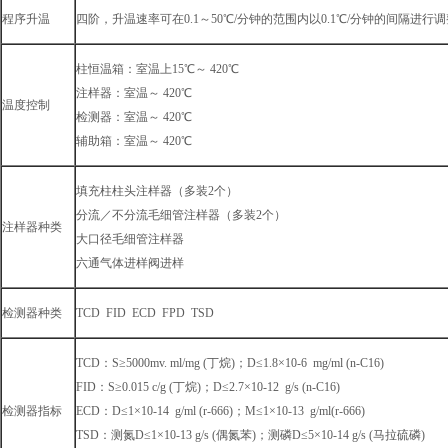
程序升温
四阶，升温速率可在0.1～50℃/分钟的范围内以0.1℃/分钟的间隔进行调
柱恒温箱：室温上15℃～ 420℃
注样器：室温～ 420℃
温度控制
检测器：室温～ 420℃
辅助箱：室温～ 420℃
填充柱柱头注样器（多装2个）
分流／不分流毛细管注样器（多装2个）
注样器种类
大口径毛细管注样器
六通气体进样阀进样
检测器种类
TCD FID ECD FPD TSD
TCD：S≥5000mv. ml/mg (丁烷)；D≤1.8×10-6 mg/ml (n-C16)
FID：S≥0.015 c/g (丁烷)；D≤2.7×10-12 g/s (n-C16)
检测器指标
ECD：D≤1×10-14 g/ml (r-666)；M≤1×10-13 g/ml(r-666)
TSD：测氮D≤1×10-13 g/s (偶氮苯)；测磷D≤5×10-14 g/s (马拉硫磷)