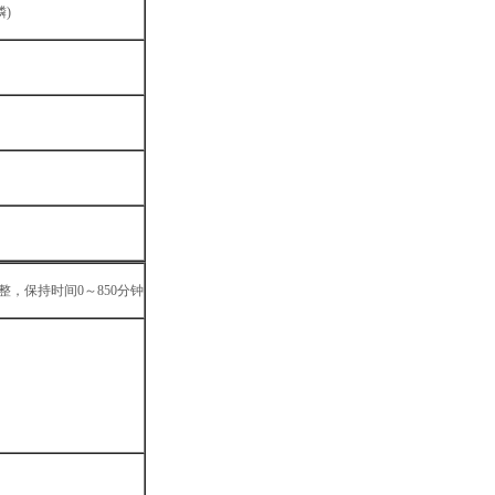
磷)
整，保持时间0～850分钟