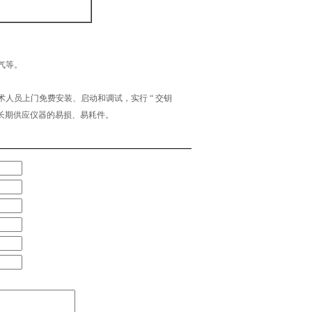
气等。
人员上门免费安装、启动和调试，实行 “ 交钥
心长期供应仪器的易损、易耗件。