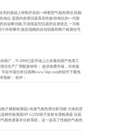
造技术的基础上研制开发的一种新型气相色谱仪,性能
领先地位.是国内色谱仪器具高性能/价格比的一代新
美的自诊断功能,可连续监控仪器的自身状态,一旦检
四个外部事件,能实现阀的自动切换和两个检测信号
推广，N-2000已是市场上占有量的国产色谱工
； 色谱仪生产厂商配套销售； 提供免费升级，目前版
版；可在中国分析仪器网www.54pc.com的软件下载免
术指标： 软件：
 (微池电子捕获检测器) 快速气相色谱分析功能 大体积进
选择性检测器HP G2350原子发射光谱检测器 仪器
先进的气相色谱基本分析系统，这一提高了性能的气相色