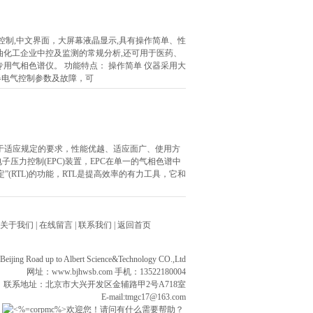
机控制,中文界面，大屏幕液晶显示,具有操作简单、性
油化工企业中控及监测的常规分析,还可用于医药、
用气相色谱仪。 功能特点： 操作简单 仪器采用大
器电气控制参数及故障，可
易于适应规定的要求，性能优越、适应面广、使用方
电子压力控制(EPC)装置，EPC在单一的气相色谱中
(RTL)的功能，RTL是提高效率的有力工具，它和
关于我们
|
在线留言
|
联系我们
|
返回首页
ng Road up to Albert Science&Technology CO.,Ltd
网址：
www.bjhwsb.com
手机：13522180004
联系地址：北京市大兴开发区金辅路甲2号A718室
E-mail:tmgc17@163.com