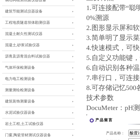
钢结构检测试验仪器设备
1.可连接配带“聪
建筑节能测试仪器设备
0%溯源
工程地质隧道坝体勘测仪器
2.图形显示屏和
混凝土耐久性测试仪器
3.简单明了显示
混凝土,砂浆试验仪器
4.快速模式，可
沥青及沥青混合料试验仪器
5.自定义功能键
6.自动识别各种
气体环保检测设备
7.串行口，可连接电
电力电工检测设备
8.可存储记忆500各
测量测绘检测设备
技术参数
建筑装饰测量设备
DocuMeter：pH测
水泥试验仪器设备
产品留言
岩土工程,土工试验仪器
产品名称：
门窗,陶瓷管材测试仪器设备