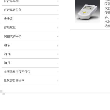
自行车车棚
仪
仪
自行车定位架
便
凑、
步步紧
水保
达
穿墙螺丝
琬扣式脚手架
钢 管
油 托
扣 件
土壤无核湿度密度仪
建筑密目安全网