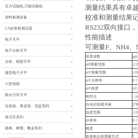
压力试验机,万能试验机
测量结果具有卓
校准和测量结果记录
涂料检测设备
RS232双向接
CA砂浆检测仪器
性能描述
电子天平
可测量F、NH4、
电子分析天平
浓度读数
ppt
分析、精密天平
pH测量范围
-2.
mV测量范围
±18
微型电子天平
mV分辨率
0.1
小型地磅
mV精度
±0.
静水力学天平
校对点
（m
自动识别缓冲液
27
垃圾箱、果皮箱、花盆系列
温度范围
-5.
保洁车系列
分辨率
0.1
路椅、树围、餐桌系列
精度
±0.
直接电位和增量方式
7