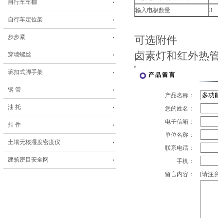
自行车车棚
输入电极数量
3
自行车定位架
步步紧
可选附件
卤素灯和红外热
穿墙螺丝
琬扣式脚手架
产品留言
钢 管
产品名称：
油 托
您的姓名：
电子信箱：
扣 件
单位名称：
土壤无核湿度密度仪
联系电话：
建筑密目安全网
手机：
留言内容：
[请注意