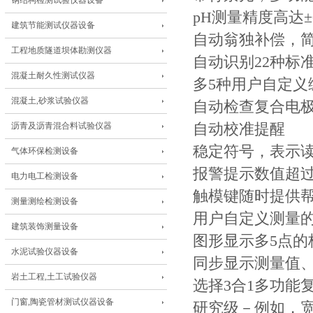
钢结构检测试验仪器设备
pH测量精度高达±0
建筑节能测试仪器设备
自动翁独补偿，
工程地质隧道坝体勘测仪器
自动识别22种标准缓
混凝土耐久性测试仪器
多5种用户自定
混凝土,砂浆试验仪器
自动检查复合电
沥青及沥青混合料试验仪器
自动校准提醒
稳定符号，表示
气体环保检测设备
报警提示数值超
电力电工检测设备
触模键随时提供
测量测绘检测设备
用户自定义测量
建筑装饰测量设备
图形显示多5点
水泥试验仪器设备
同步显示测量值
岩土工程,土工试验仪器
选择3合1多功能
门窗,陶瓷管材测试仪器设备
研究级－例如，