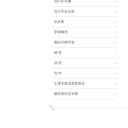
自行车车棚
自行车定位架
步步紧
穿墙螺丝
琬扣式脚手架
钢 管
油 托
扣 件
土壤无核湿度密度仪
建筑密目安全网