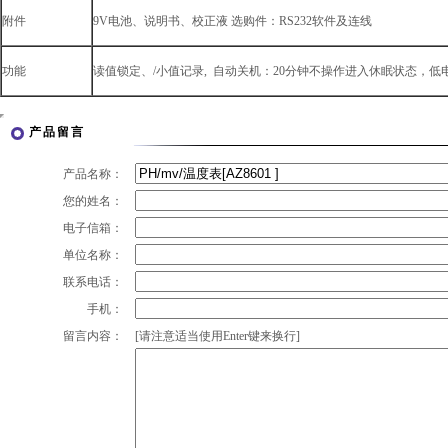
附件
9V电池、说明书、校正液 选购件：RS232软件及连线
功能
读值锁定、/小值记录, 自动关机：20分钟不操作进入休眠状态，低电
产品留言
产品名称：
您的姓名：
电子信箱：
单位名称：
联系电话：
手机：
留言内容：
[请注意适当使用Enter键来换行]