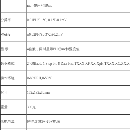
mv:-499~+499mv
分辩率
0.01PH/0.1℃, 0.1℉ /0.1mV
准确度
±0.02PH/±0.3℃/±0.2mV
显 示
4位数，同时显示PH或mv和温度值
数据格式
2400Baud, 1 Stop bit, 8 Data bits. TXXX.XF,XX.XpH TXXX.XC,XX.
操作环境
0-80%RH,0-50℃
尺寸
172x182x30mm
重量
300克
供电电源
9V电池或外接9V电源