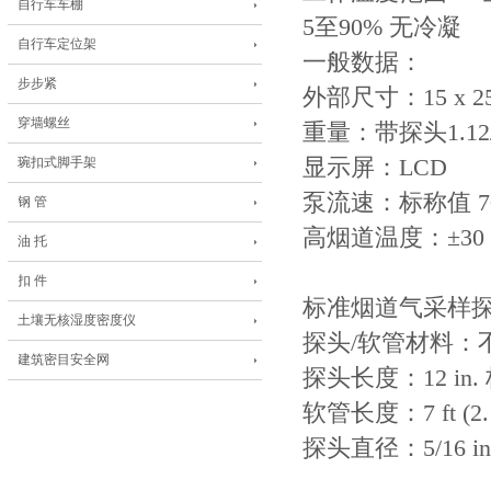
自行车车棚
5至90% 无冷凝
自行车定位架
一般数据：
步步紧
外部尺寸：15 x 25.
穿墙螺丝
重量：带探头1.12/1
琬扣式脚手架
显示屏：LCD
泵流速：标称值 700
钢 管
高烟道温度：±30 in.
油 托
扣 件
标准烟道气采样
土壤无核湿度密度仪
探头/软管材料：
建筑密目安全网
探头长度：12 in. 
软管长度：7 ft (2.
探头直径：5/16 in. 