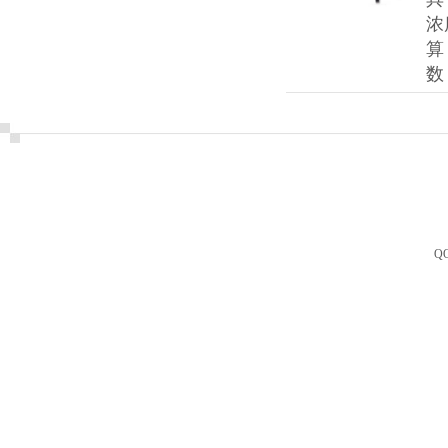
浓
算
数
Q