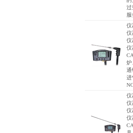
的
过
服
仪
仪
仪
仪
C
炉
通
进
N
仪
仪
仪
仪
C
具