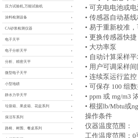
压力试验机,万能试验机
• 可充电电池或
• 传感器自动基
涂料检测设备
• 易于重新校准
CA砂浆检测仪器
• 更换传感器快捷
电子天平
• 大功率泵
电子分析天平
• 自动计算采样
分析、精密天平
• 用户可调采样间
微型电子天平
• 连续泵运行监控
小型地磅
• 可保存 100 组
静水力学天平
• ppm 或 mg/m
• 根据lb/Mbtu或
垃圾箱、果皮箱、花盆系列
操作条件
保洁车系列
仪器温度范围：
路椅、树围、餐桌系列
工作温度范围：0至