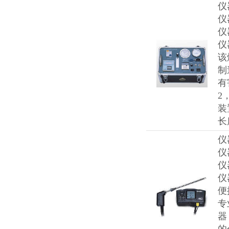
仪
仪
仪
仪
该
制
有
2
装
长
仪
仪
仪
仪
便
专
器