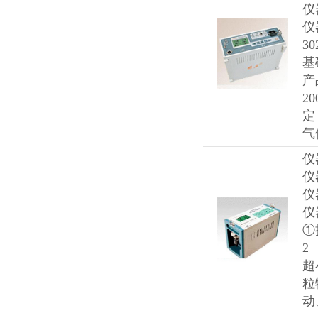
仪
仪
3
基
产
2
定
气
仪
仪
仪
仪
①
2
超
粒
动