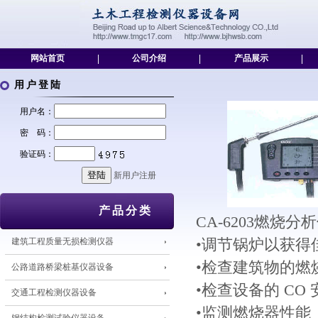
网站首页
|
公司介绍
|
产品展示
|
用户登陆
用户名：
密 码：
验证码：
新用户注册
产品分类
CA-6203燃烧分
建筑工程质量无损检测仪器
•调节锅炉以获得
•检查建筑物的燃
公路道路桥梁桩基仪器设备
•检查设备的 CO
交通工程检测仪器设备
•监测燃烧器性能