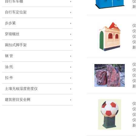
自行车车棚
仪
新
自行车定位架
步步紧
仪
仪
穿墙螺丝
仪
仪
琬扣式脚手架
新
钢 管
仪
油 托
仪
仪
扣 件
仪
新
土壤无核湿度密度仪
建筑密目安全网
仪
仪
仪
仪
新