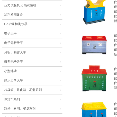
仪
压力试验机,万能试验机
仪
仪
涂料检测设备
仪
新
CA砂浆检测仪器
电子天平
仪
仪
电子分析天平
仪
仪
分析、精密天平
新
微型电子天平
仪
小型地磅
仪
仪
静水力学天平
仪
新
垃圾箱、果皮箱、花盆系列
保洁车系列
仪
路椅、树围、餐桌系列
仪
仪