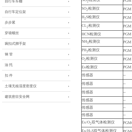
PGM
自行车车棚
2
SO
检测仪
PGM
2
自行车定位架
H
S检测仪
PGM
2
步步紧
CL
检测仪
PGM
2
穿墙螺丝
HCN检测仪
PGM
NH
检测仪
PGM
3
琬扣式脚手架
PH
检测仪
PGM
3
钢 管
O
检测仪
PGM
2
油 托
Ex检测仪
PGM
传感器
--
扣 件
传感器
--
土壤无核湿度密度仪
传感器
--
建筑密目安全网
传感器
--
传感器
--
传感器
--
Ex/O
双气体检测仪
PGM
2
Ex/H
S双气体检测仪
PGM
2