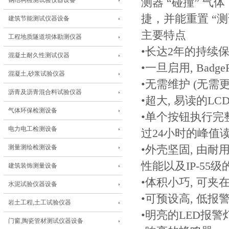
钢结构检测试验仪器设备
测器 “碰撞” 
捷，并能重置 “测
建筑节能测试仪器设备
主要特点
工程地质隧道坝体勘测仪器
•长达2年的持续
混凝土耐久性测试仪器
•一旦启用, Ba
混凝土,砂浆试验仪器
•无需维护 (无需
沥青及沥青混合料试验仪器
•超大, 易读的L
气体环保检测设备
•单个按钮执行完整
电力电工检测设备
过24小时的峰值
测量测绘检测设备
•外壳坚固, 由耐
性能以及IP-55
建筑装饰测量设备
•体积小巧, 可夹
水泥试验仪器设备
•可预设高, 低报
岩土工程,土工试验仪器
•明亮的LED报
门窗,陶瓷管材测试仪器设备