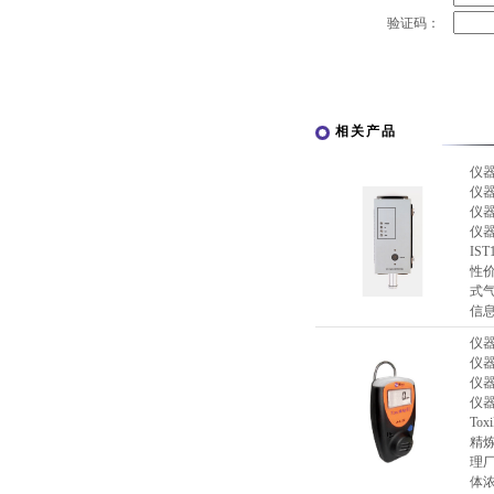
验证码：
相关产品
仪
仪
仪
仪
I
性价
式
信
仪
仪
仪
仪
To
精
理厂
体