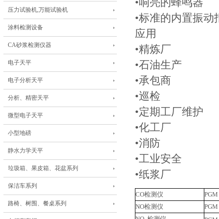
•响亮的蜂鸣器
压力试验机,万能试验机
•标准的内置振
涂料检测设备
应用
CA砂浆检测仪器
•精炼厂
电子天平
•石油生产
•承包商
电子分析天平
•巡检
分析、精密天平
•定期工厂维护
微型电子天平
•化工厂
小型地磅
•消防
静水力学天平
•工业安全
垃圾箱、果皮箱、花盆系列
•纸浆厂
保洁车系列
CO检测仪
PGM
路椅、树围、餐桌系列
NO检测仪
PGM
NO
检测仪