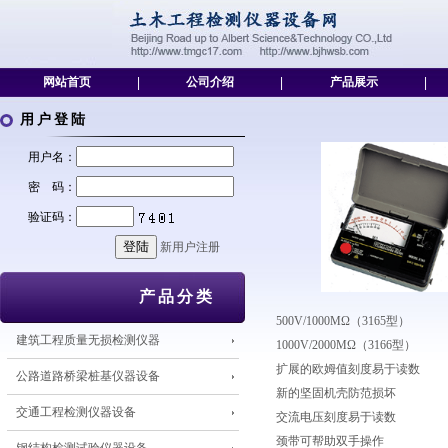
网站首页
|
公司介绍
|
产品展示
|
用户登陆
用户名：
密 码：
验证码：
新用户注册
产品分类
500V/1000MΩ（3165型）
建筑工程质量无损检测仪器
1000V/2000MΩ（3166型）
扩展的欧姆值刻度易于读数
公路道路桥梁桩基仪器设备
新的坚固机壳防范损坏
交通工程检测仪器设备
交流电压刻度易于读数
颈带可帮助双手操作