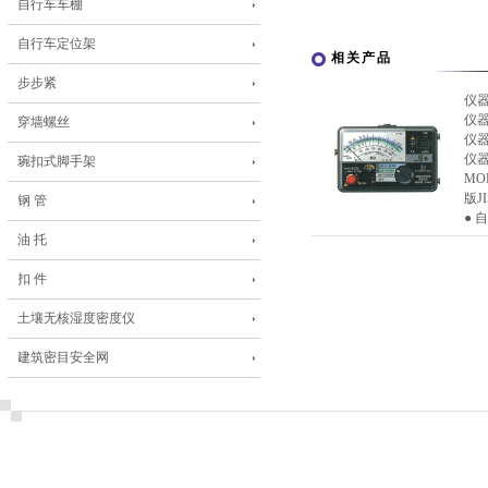
自行车车棚
自行车定位架
相关产品
步步紧
仪
仪
穿墙螺丝
仪
仪
琬扣式脚手架
MO
版JI
钢 管
● 
油 托
扣 件
土壤无核湿度密度仪
建筑密目安全网