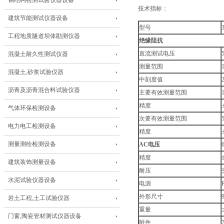
钢结构检测试验仪器设备
技术指标：
建筑节能测试仪器设备
型号
工程地质隧道坝体勘测仪器
绝缘阻抗
直流测试电压
混凝土耐久性测试仪器
测量范围
混凝土,砂浆试验仪器
中刻度值
沥青及沥青混合料试验仪器
主要有效测量范围
精度
气体环保检测设备
次要有效测量范围
电力电工检测设备
精度
测量测绘检测设备
AC电压
精度
建筑装饰测量设备
耐压
水泥试验仪器设备
电源
外形尺寸
岩土工程,土工试验仪器
重量
门窗,陶瓷管材测试仪器设备
附件