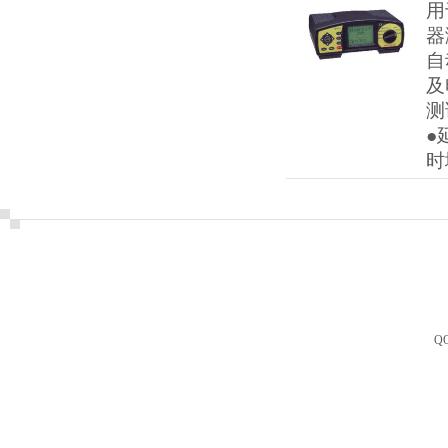
用
器
自
及
测
●
时
Q