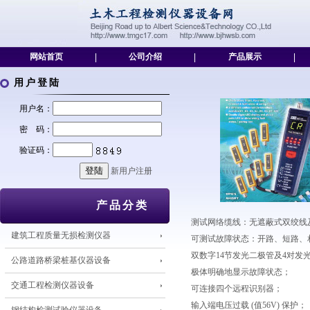
网站首页
|
公司介绍
|
产品展示
|
用户登陆
用户名：
密 码：
验证码：
新用户注册
产品分类
测试网络缆线：无遮蔽式双绞线
建筑工程质量无损检测仪器
可测试故障状态：开路、短路、
双数字14节发光二极管及4对发
公路道路桥梁桩基仪器设备
极体明确地显示故障状态；
交通工程检测仪器设备
可连接四个远程识别器；
输入端电压过载 (值56V) 保护；