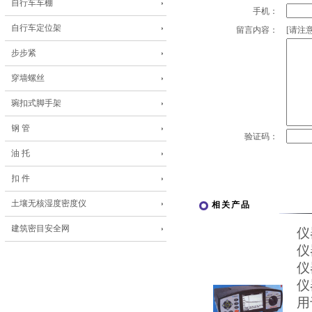
自行车车棚
手机：
自行车定位架
留言内容：
[请注意
步步紧
穿墙螺丝
琬扣式脚手架
钢 管
验证码：
油 托
扣 件
土壤无核湿度密度仪
相关产品
建筑密目安全网
仪
仪
仪
仪
用