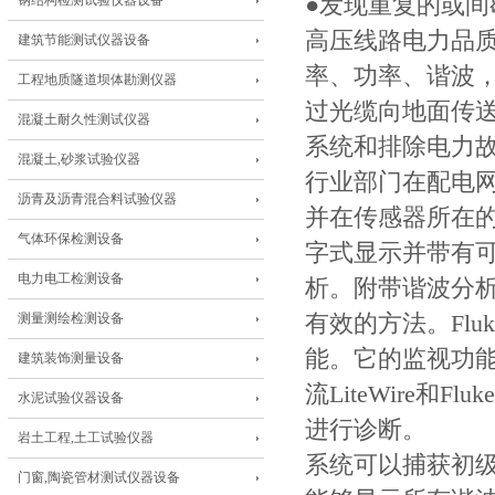
钢结构检测试验仪器设备
●发现重复的或间
高压线路电力品质
建筑节能测试仪器设备
率、功率、谐波，暂
工程地质隧道坝体勘测仪器
过光缆向地面传送
混凝土耐久性测试仪器
系统和排除电力故障
混凝土,砂浆试验仪器
行业部门在配电
沥青及沥青混合料试验仪器
并在传感器所在
气体环保检测设备
字式显示并带有
电力电工检测设备
析。附带谐波分析仪
测量测绘检测设备
有效的方法。Fl
能。它的监视功能
建筑装饰测量设备
流LiteWire
水泥试验仪器设备
进行诊断。
岩土工程,土工试验仪器
系统可以捕获初级
门窗,陶瓷管材测试仪器设备