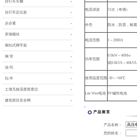
自行车车棚
电流谐波
51次（奇偶）
自行车定位架
步步紧
外壳
防水，防震，耐腐
穿墙螺丝
电流范围
1～2000A
琬扣式脚手架
0.0kW～40Mw
钢 管
功率范围
或0.0kVA～40kVA
油 托
使用温度范围
-30～+60℃
扣 件
土壤无核湿度密度仪
Lite Wire电池
9V碱性电池
建筑密目安全网
产品留言
产品名称：
您的姓名：