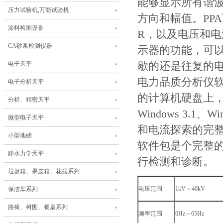
能够显示所有谐
压力试验机,万能试验机
方向和幅值。PP
涂料检测设备
R，以及电压和
CA砂浆检测仪器
示器的功能，可
电子天平
歇的还是往复的电力
电力品质分析仪
电子分析天平
的计算机硬盘上，
分析、精密天平
Windows 3.1
微型电子天平
和电流探索的完整
小型地磅
软件包是个完整的
静水力学天平
行检测和诊断。
垃圾箱、果皮箱、花盆系列
电压范围
1kV～40kV
保洁车系列
路椅、树围、餐桌系列
频率范围
6Hz～65Hz