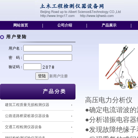
网站首页
|
公司介绍
|
产品展示
|
用户登陆
用户名：
密 码：
验证码：
新用户注册
产品分类
高压电力分析仪
建筑工程质量无损检测仪器
●确定电流谐波的
公路道路桥梁桩基仪器设备
●分析谐振电容器
交通工程检测仪器设备
●发现故障绝缘子