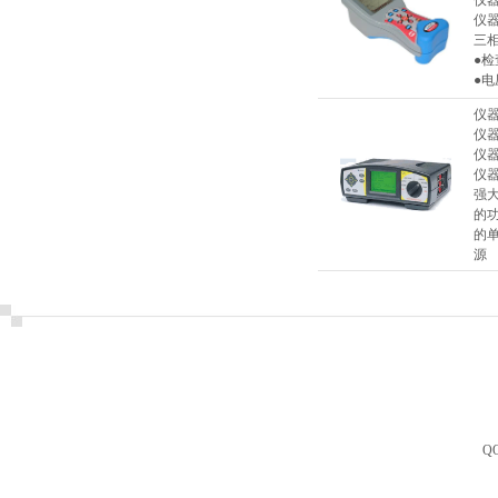
仪
仪
三
●
●电
仪
仪
仪
仪
强大
的功
的
源
Q