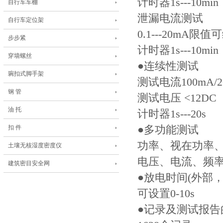
计时器1s---10min
自行车车棚
泄漏电流测试
自行车定位架
0.1---20mA限值
步步紧
计时器1s---10min
穿墙螺丝
●连续性测试
琬扣式脚手架
测试电流100mA/20
钢 管
测试电压 <12DC
油 托
计时器1s---20s
扣 件
●多功能测试
功率、视在功率、c
土壤无核湿度密度仪
电压、电流、频
建筑密目安全网
●放电时间(外部，
可设置0-10s
●记录及测试报告