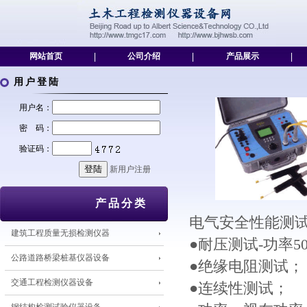
网站首页
|
公司介绍
|
产品展示
|
用户登陆
用户名：
密 码：
验证码：
新用户注册
产品分类
电气安全性能测
建筑工程质量无损检测仪器
●耐压测试-功率50
公路道路桥梁桩基仪器设备
●绝缘电阻测试；
交通工程检测仪器设备
●连续性测试；