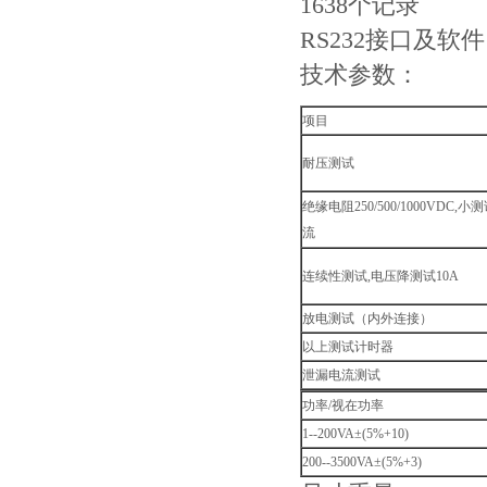
1638个记录
RS232接口及软件
技术参数：
项目
耐压测试
绝缘电阻250/500/1000VDC,小
流
连续性测试,电压降测试10A
放电测试（内外连接）
以上测试计时器
泄漏电流测试
功率/视在功率
1--200VA±(5%+10)
200--3500VA±(5%+3)