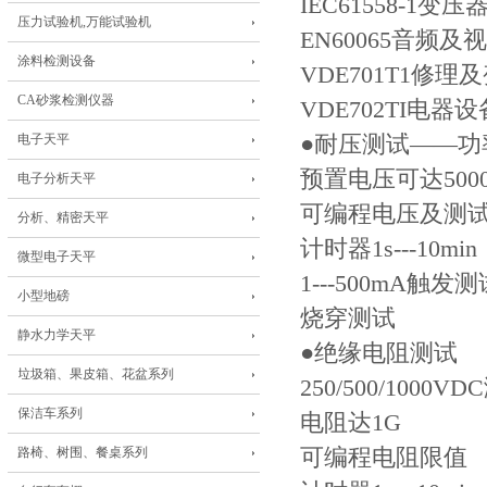
IEC61558-1
压力试验机,万能试验机
EN60065音频
涂料检测设备
VDE701T1修理
CA砂浆检测仪器
VDE702TI电
电子天平
●耐压测试——功率
预置电压可达5000
电子分析天平
可编程电压及测试时间（
分析、精密天平
计时器1s---10min
微型电子天平
1---500mA触发
小型地磅
烧穿测试
静水力学天平
●绝缘电阻测试
垃圾箱、果皮箱、花盆系列
250/500/1000
保洁车系列
电阻达1G
路椅、树围、餐桌系列
可编程电阻限值