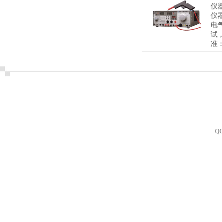
仪
仪
电
试
准： 
Q