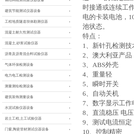
钢结构检测试验仪器设备
时接通或连续工作
建筑节能测试仪器设备
电的卡装电池，1
工程地质隧道坝体勘测仪器
池状态。
混凝土耐久性测试仪器
特点：
混凝土,砂浆试验仪器
1、新针孔检测技
沥青及沥青混合料试验仪器
2、澳大利亚产品
3、ABS外壳
气体环保检测设备
4、重量轻
电力电工检测设备
5、瞬时开关
测量测绘检测设备
6、自动关机
建筑装饰测量设备
7、数字显示工作
水泥试验仪器设备
8、直流稳压 电压
岩土工程,土工试验仪器
9、测试电流恒定
门窗,陶瓷管材测试仪器设备
10、控制精密