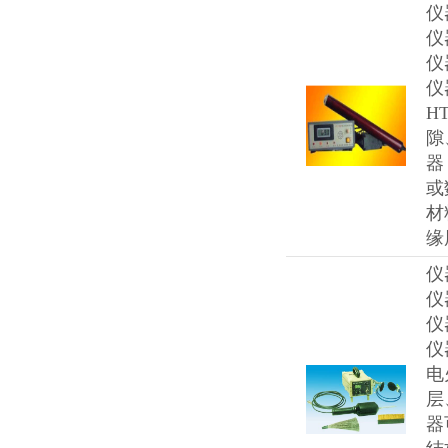
仪
仪
仪
仪
H
隙
器
或
材
缘
仪
仪
仪
仪
电
层
器