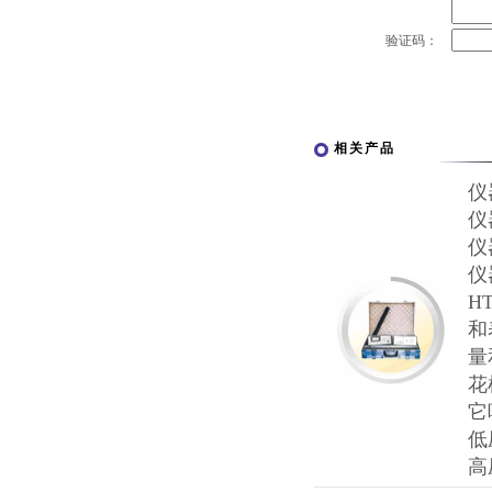
验证码：
相关产品
仪
仪
仪
仪
H
和
量
花
它
低
高