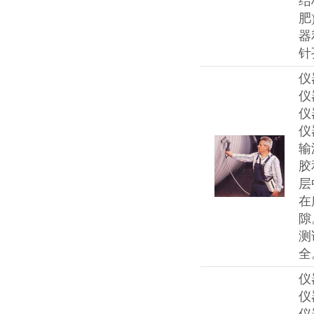
结
肥
器
针
仪
仪
仪
仪
输
胶
层
在
隙
测
全
仪
仪