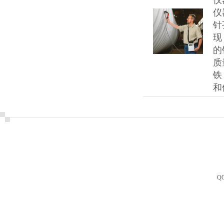
仪
仪
针
现
的
质
铁
和
Q