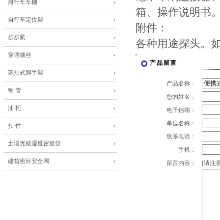
自行车车棚
箱、操作说明书
自行车定位架
附件：
步步紧
各种用途探头。如
穿墙螺丝
产品留言
琬扣式脚手架
产品名称：
钢 管
您的姓名：
油 托
电子信箱：
单位名称：
扣 件
联系电话：
土壤无核湿度密度仪
手机：
建筑密目安全网
留言内容：
[请注意