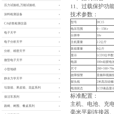
压力试验机,万能试验机
11、过载保护功
技术参数：
涂料检测设备
型号
DC15
CA砂浆检测仪器
电压范围
0－15Kv
电子天平
分辨率
10v
电子分析天平
主机重量
2.2公斤
装箱重量
6公斤
分析、精密天平
显示
LCD3位半
微型电子天平
电源
100v硅胶电
尺寸
260×160×70
小型地磅
故障报警
音频和视频
静水力学天平
探头线
2米高压硅橡
垃圾箱、果皮箱、花盆系列
电池状态
LCD液晶显
标准配置：
保洁车系列
主机、电池、充电
路椅、树围、餐桌系列
毫米平刷连接器、