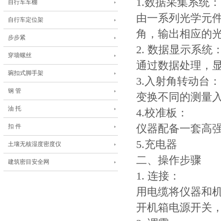
1.数据采集系统：
自行车车棚
由一系列光学元
自行车定位架
角，输出相应的
步步紧
2. 数据显示系统
穿墙螺丝
通过数据处理，
琬扣式脚手架
3.入射角转动台：
钢 管
变换不同的测量
油 托
4.校准板：
扣 件
仪器配备一套高
5.充电器
土壤无核湿度密度仪
二、操作步骤
建筑密目安全网
1. 连接：
用电缆将仪器和
开机箱电源开关