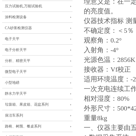
理意义是：在一
压力试验机,万能试验机
的亮度值。
涂料检测设备
仪器技术指标 测量范围
CA砂浆检测仪器
不确定度：＜5％
电子天平
观察角：0.2°
入射角：-4°
电子分析天平
光源色温：2856K
分析、精密天平
接收器：Vf校正
微型电子天平
适用环境温度：-20 
小型地磅
一次充电连续工作
静水力学天平
相对湿度：80%
垃圾箱、果皮箱、花盆系列
外形尺寸：500*420
保洁车系列
重量8kg
路椅、树围、餐桌系列
一、仪器主要由