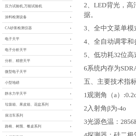
2、LED背光，高
压力试验机,万能试验机
据。
涂料检测设备
3、全中文菜单模
CA砂浆检测仪器
电子天平
4、全自动调零和
电子分析天平
5、低功耗32位高
分析、精密天平
6系统内存为SD
微型电子天平
五、主要技术指
小型地磅
静水力学天平
1观测角（a）:0.2
垃圾箱、果皮箱、花盆系列
2入射角β为-4o
保洁车系列
3光源色温：285
路椅、树围、餐桌系列
4探测器：硅二极管