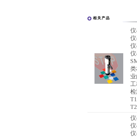
相关产品
仪
仪
仪
仪
S
类
业
工
检
T
T2
仪
仪
仪