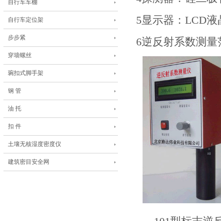
自行车车棚
5显示器：LCD
自行车定位架
步步紧
6逆反射系数测量范围：0
穿墙螺丝
琬扣式脚手架
钢 管
油 托
扣 件
土壤无核湿度密度仪
建筑密目安全网