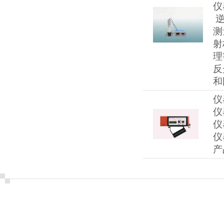
仪
逆
测
射
理
反
和
仪
仪
仪
仪