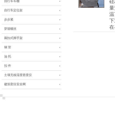
硅
自行车车棚
量
自行车定位架
温
步步紧
下
在
穿墙螺丝
琬扣式脚手架
钢 管
油 托
扣 件
土壤无核湿度密度仪
建筑密目安全网