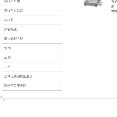
自行车车棚
布的
数：
自行车定位架
9秒
步步紧
穿墙螺丝
琬扣式脚手架
钢 管
油 托
扣 件
土壤无核湿度密度仪
建筑密目安全网