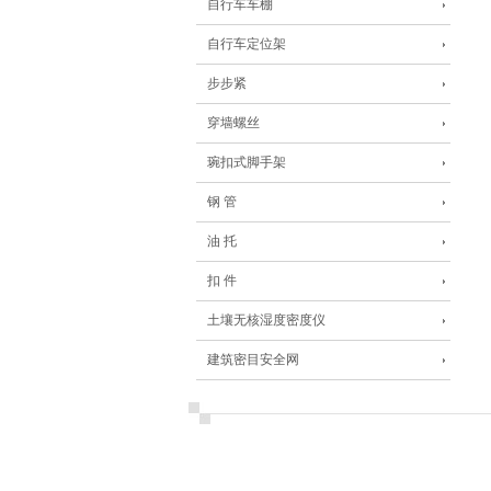
自行车车棚
自行车定位架
步步紧
穿墙螺丝
琬扣式脚手架
钢 管
油 托
扣 件
土壤无核湿度密度仪
建筑密目安全网