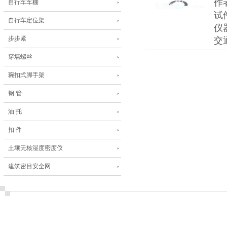
作
自行车车棚
试
自行车定位架
仪
步步紧
交
穿墙螺丝
琬扣式脚手架
钢 管
油 托
扣 件
土壤无核湿度密度仪
建筑密目安全网