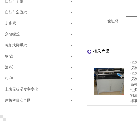
自行车车棚
自行车定位架
验证码：
步步紧
穿墙螺丝
琬扣式脚手架
相关产品
钢 管
仪
油 托
仪
仪
扣 件
仪
高
土壤无核湿度密度仪
过
制
建筑密目安全网
标准