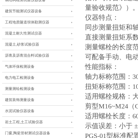
钢结构检测试验仪器设备
量验收规范》）
建筑节能测试仪器设备
仪器特点：
工程地质隧道坝体勘测仪器
同步测量扭矩和
混凝土耐久性测试仪器
直接测量扭矩系
混凝土,砂浆试验仪器
测量螺栓的长度范围
沥青及沥青混合料试验仪器
可配备手动、电
性能指标：
气体环保检测设备
轴力标称范围：30k
电力电工检测设备
扭矩标称范围：100
测量测绘检测设备
适用螺栓规格：大六角
建筑装饰测量设备
剪型M16~M24（G
水泥试验仪器设备
适用螺栓长度：60mm
岩土工程,土工试验仪器
示值误差：小于 ±
门窗,陶瓷管材测试仪器设备
PGS-01型标准配