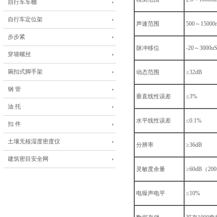
自行车车棚
自行车定位架
声速范围
500～1500
步步紧
脉冲移位
-20～3000u
穿墙螺丝
琬扣式脚手架
动态范围
≥32dB
钢 管
垂直线性误差
≤3%
油 托
水平线性误差
≤0.1%
扣 件
土壤无核湿度密度仪
分辨率
≥36dB
建筑密目安全网
灵敏度余量
≥60dB（2
电噪声电平
≤10%