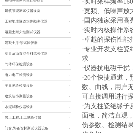
钢结构检测试验仪器设备
·实时采样频率160
·宽频、低噪声放
建筑节能测试仪器设备
·国内独家采用高亮
工程地质隧道坝体勘测仪器
·实时内核操作系
混凝土耐久性测试仪器
·卓越的探伤性能
混凝土,砂浆试验仪器
·专业开发支柱
沥青及沥青混合料试验仪器
求
气体环保检测设备
·仪器抗电磁干扰
电力电工检测设备
·20个快捷通道
测量测绘检测设备
数、曲线，用户
可直接调用进行
建筑装饰测量设备
·为支柱瓷绝缘
水泥试验仪器设备
面板，简洁直观
岩土工程,土工试验仪器
伤参数、检测结
门窗,陶瓷管材测试仪器设备