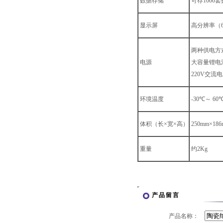
数据存储
可存1000
显示屏
高分辨率（64
两种供电方
电源
大容量锂电
220V交流
环境温度
-30℃～ 60
体积（长×宽×高）
250mm×186
重量
约2Kg
产品留言
产品名称：