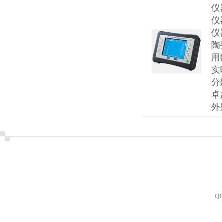
仪
仪
仪
陶
用
实
分
卓
外
Q