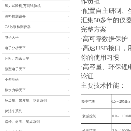
作负担
压力试验机,万能试验机
·配置自主研制
涂料检测设备
汇集50多年的仪
CA砂浆检测仪器
完整方案
电子天平
·高可靠数据保护
·高速USB接口
电子分析天平
你的使用习惯
分析、精密天平
·高容量、环保锂
微型电子天平
论证
小型地磅
主要技术性能：
静水力学天平
垃圾箱、果皮箱、花盆系列
频率范围
0.5～20MHz
保洁车系列
衰减控制
0.0～110.
路椅、树围、餐桌系列
检测范围
2.0～100