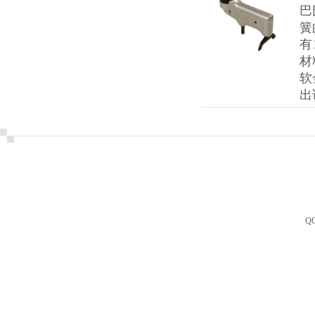
巴
簧
有
材
软
出
Q