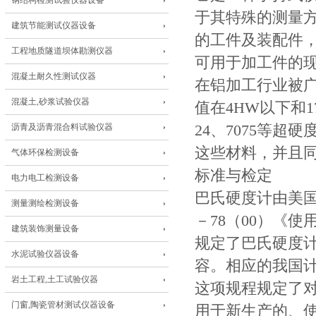
钢结构检测试验仪器设备
于其特殊的测量
建筑节能测试仪器设备
的工件及装配件
工程地质隧道坝体勘测仪器
可用于加工件的
混凝土耐久性测试仪器
在铝加工行业被
混凝土,砂浆试验仪器
值在4HW以下和
沥青及沥青混合料试验仪器
24、7075等
这些材料，并且
气体环保检测设备
标准与检定
电力电工检测设备
巴氏硬度计由美国
测量测绘检测设备
－78（00）《
建筑装饰测量设备
规定了巴氏硬度
水泥试验仪器设备
容。相应的我国计
岩土工程,土工试验仪器
这项规程规定了
门窗,陶瓷管材测试仪器设备
用于新生产的、