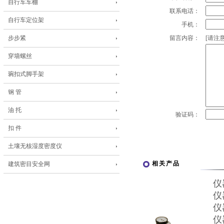
自行车车棚
联系电话：
自行车定位架
手机：
步步紧
留言内容：
[请注意
穿墙螺丝
琬扣式脚手架
钢 管
油 托
验证码：
扣 件
土壤无核湿度密度仪
相关产品
建筑密目安全网
仪
仪
仪
仪