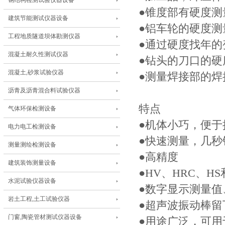
钢结构检测试验仪器设备
●锥度部有硬度测
建筑节能测试仪器设备
●铝车轮的硬度测
工程地质隧道坝体勘测仪器
●通过硬度找年的
混凝土耐久性测试仪器
●钻头的刀口的硬
混凝土,砂浆试验仪器
●测量焊接部的焊
沥青及沥青混合料试验仪器
特点
气体环保检测设备
●机体小巧，便于
电力电工检测设备
●快速测量，几秒
测量测绘检测设备
●高精度
建筑装饰测量设备
●HV、HRC、H
水泥试验仪器设备
●数字显示测量
岩土工程,土工试验仪器
●超声波振动棒留下
门窗,陶瓷管材测试仪器设备
●用途广泛，可用