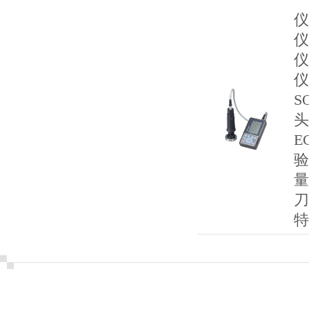
仪
仪
仪
仪
S
头
E
验
量
刀
特