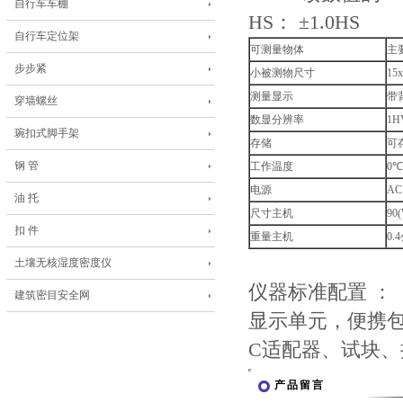
自行车车棚
HS： ±1.0HS
自行车定位架
可测量物体
主
步步紧
小被测物尺寸
15
测量显示
带
穿墙螺丝
数显分辨率
1H
琬扣式脚手架
存储
可
钢 管
工作温度
0℃
电源
AC
油 托
尺寸主机
90
扣 件
重量主机
0.
土壤无核湿度密度仪
仪器标准配置 ：
建筑密目安全网
显示单元，便携包
C适配器、试块
产品留言