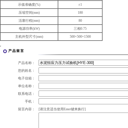
示值准确度(%)
±1
压缩空间(mm)
180
活塞行程(mm)
80
电源功率(kW)
三相0.75
主机外型尺寸(mm)
500×500×1500
产品留言
产品名称：
您的姓名：
电子信箱：
单位名称：
联系电话：
手机：
留言内容：
[请注意适当使用Enter键来换行]