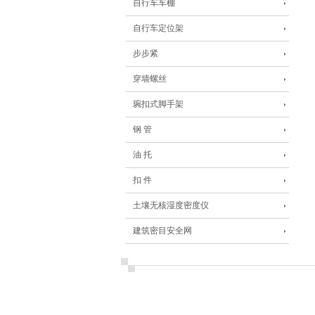
自行车车棚
自行车定位架
步步紧
穿墙螺丝
琬扣式脚手架
钢 管
油 托
扣 件
土壤无核湿度密度仪
建筑密目安全网