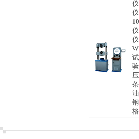
仪
仪
1
仪
仪
W
试
验
压
条
油
钢
格