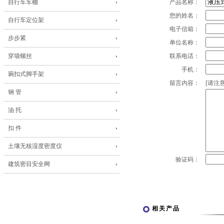
自行车车棚
产品名称：
您的姓名：
自行车定位架
电子信箱：
步步紧
单位名称：
穿墙螺丝
联系电话：
手机：
琬扣式脚手架
留言内容：
[请注意
钢 管
油 托
扣 件
土壤无核湿度密度仪
验证码：
建筑密目安全网
相关产品