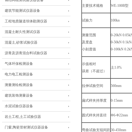
钢结构检测试验仪器设备
主要技术规格
WE-100B型
建筑节能测试仪器设备
试验力
100kn
工程地质隧道坝体勘测仪器
混凝土耐久性测试仪器
测量范围
0-20kN 0.05
及度盘
0-50kN 0.1k
混凝土,砂浆试验仪器
小刻度值
0-100kN 0.2
沥青及沥青混合料试验仪器
气体环保检测设备
示值相对
土1.0%
误差（不超过）
电力电工检测设备
测量测绘检测设备
拉伸试验空间
560mm
建筑装饰测量设备
扁式样夹持厚度
0-15mm
水泥试验仪器设备
圆式样夹持直径
Φ6-Φ22mm
岩土工程,土工试验仪器
门窗,陶瓷管材测试仪器设备
弯曲试验支辊间距
30-450mm