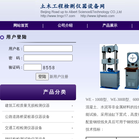
网站首页
|
公司介绍
|
产品展示
|
用户登陆
用户名：
密 码：
验证码：
新用户注册
产品分类
WE－100B型、WE-300B
建筑工程质量无损检测仪器
混凝土、水泥等非金属材料的拉
能试验。采用油缸下置式，高度
公路道路桥梁桩基仪器设备
配套钢绞线夹具后可用于钢绞线
交通工程检测仪器设备
技术指标：