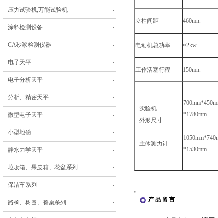
压力试验机,万能试验机
立柱间距
460mm
涂料检测设备
CA砂浆检测仪器
电动机总功率
≈2kw
电子天平
工作活塞行程
150mm
电子分析天平
分析、精密天平
700mm*450m
实验机
*1780mm
微型电子天平
外形尺寸
小型地磅
1050mm*740
主体测力计
*1530mm
静水力学天平
垃圾箱、果皮箱、花盆系列
保洁车系列
产品留言
路椅、树围、餐桌系列