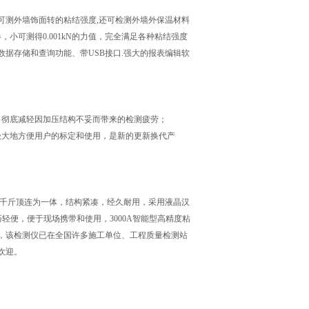
可测外墙饰面转的粘结强度,还可检测外墙外保温材料
，小可测得0.001kN的力值，完全满足各种粘结强度
据存储和查询功能、带USB接口.强大的报表编辑软
，彻底减轻因加压结构不妥而带来的检测疲劳；
极大地方便用户的标定和使用，是新的更新换代产
用千斤顶连为一体，结构紧凑，经久耐用，采用液晶汉
轻便，便于现场携带和使用，3000A智能型高精度粘
，该检测仪已在全国许多施工单位、工程质量检测站
欢迎。