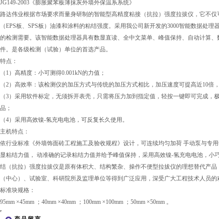
JG149-2003《膨胀聚苯板薄抹灰外墙外保温系系统》
路达伟业根据市场要求而量身研制的智能型高精度粘接（抗拉）强度拉拔仪，它不仅
（EPS板、SPS板）油漆和涂料的粘结强度。采用我公司新开发的3000智能数据处理器
的检测需要。该智能数据处理器具有数显直读、全中文菜单、峰值保持、自动计算、数
件。是各级检测（试验）单位的首选产品。
特点：
（1）高精度：小可测得0.001kN的力值；
（2）高效率：该检测仪的加压方式与传统的加压方式相比，加压速度可提高近10倍
（3）采用软件标定，无须拆开表壳，只需将压力加到指定值，轻按一键即可完成，
品；
（4）采用高效镍-氢充电电池，可反复长久使用。
主机特点：
依行业标准《外墙饰面砖工程施工及验收规程》设计，可连续均匀加荷 手动泵与专
显粘结力值， 动准确的记录粘结力值并给予峰值保持，采用高效镍-氢充电电池，小巧
结（抗拉）强度拉拔仪是原有体积大、结构繁杂、操作不便型拉拔仪的理想替代产品
（中心）、试验室、科研院所及监理单位等得到广泛应用，深受广大工程技术人员的
标准块规格：
95mm ×45mm ；40mm ×40mm ；100mm ×100mm ；50mm ×50mm 。