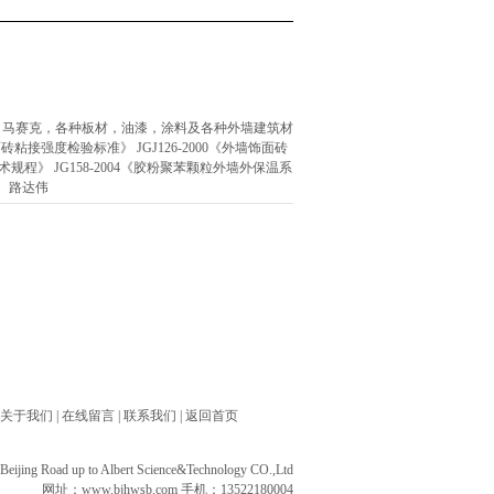
，马赛克，各种板材，油漆，涂料及各种外墙建筑材
砖粘接强度检验标准》 JGJ126-2000《外墙饰面砖
术规程》 JG158-2004《胶粉聚苯颗粒外墙外保温系
》 路达伟
关于我们
|
在线留言
|
联系我们
|
返回首页
ng Road up to Albert Science&Technology CO.,Ltd
网址：
www.bjhwsb.com
手机：13522180004