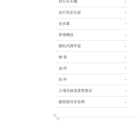
自行车车棚
自行车定位架
步步紧
穿墙螺丝
琬扣式脚手架
钢 管
油 托
扣 件
土壤无核湿度密度仪
建筑密目安全网