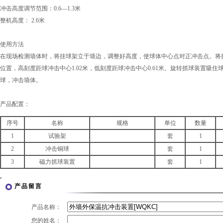
冲击高度调节范围：0.6—1.3米
整机高度： 2.6米
使用方法
在现场检测墙体时，将挂球架立于墙边，调整好高度，使球体中心点对正冲击点。将
位置，高刻度距球冲击中心1.02米，低刻度距球冲击中心0.61米。旋转抓球装置吸
球，冲击墙体。
产品配置：
序号
名称
规格
单位
数量
1
试验架
套
1
2
冲击铜球
套
1
3
磁力抓球装置
套
1
产品留言
产品名称：
您的姓名：