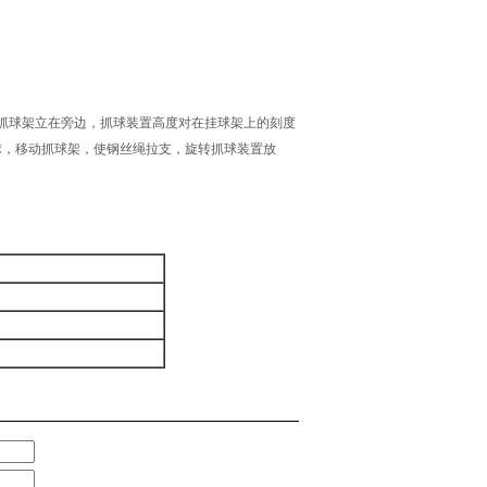
抓球架立在旁边，抓球装置高度对在挂球架上的刻度
住球，移动抓球架，使钢丝绳拉支，旋转抓球装置放