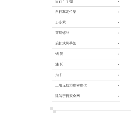
自行车车棚
自行车定位架
步步紧
穿墙螺丝
琬扣式脚手架
钢 管
油 托
扣 件
土壤无核湿度密度仪
建筑密目安全网