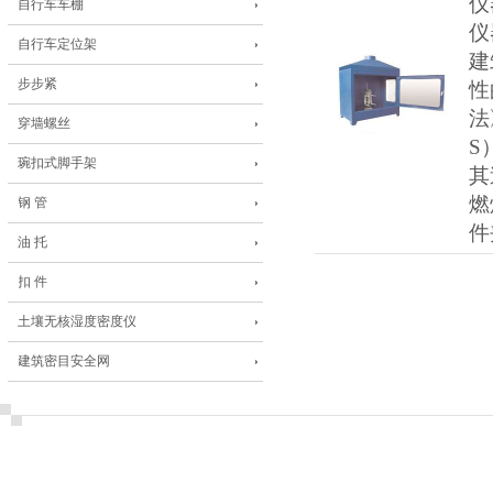
仪
自行车车棚
仪
自行车定位架
建
步步紧
性
法
穿墙螺丝
S
琬扣式脚手架
其
燃
钢 管
件
油 托
扣 件
土壤无核湿度密度仪
建筑密目安全网