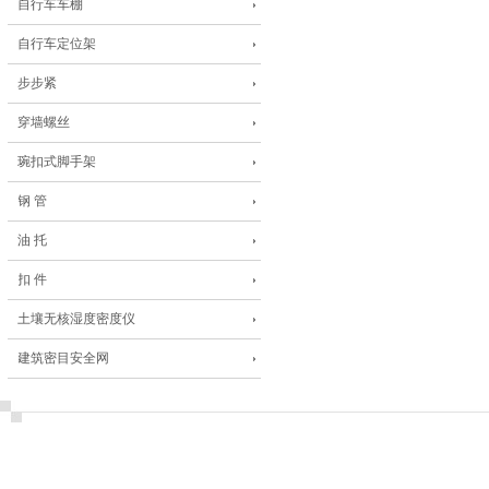
自行车车棚
自行车定位架
步步紧
穿墙螺丝
琬扣式脚手架
钢 管
油 托
扣 件
土壤无核湿度密度仪
建筑密目安全网