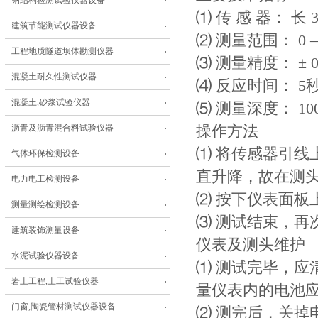
钢结构检测试验仪器设备
⑴ 传 感 器： 长 
建筑节能测试仪器设备
⑵ 测量范围： 0 —
工程地质隧道坝体勘测仪器
⑶ 测量精度： ± 0
混凝土耐久性测试仪器
⑷ 反应时间： 5
混凝土,砂浆试验仪器
⑸ 测量深度： 100
沥青及沥青混合料试验仪器
操作方法
⑴ 将传感器引
气体环保检测设备
直升降，故在测
电力电工检测设备
⑵ 按下仪表面
测量测绘检测设备
⑶ 测试结束，再
建筑装饰测量设备
仪表及测头维护
水泥试验仪器设备
⑴ 测试完毕，
岩土工程,土工试验仪器
量仪表内的电池
门窗,陶瓷管材测试仪器设备
⑵ 测完后，关掉