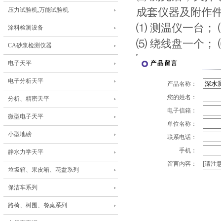
压力试验机,万能试验机
成套仪器及附作
⑴ 测温仪一台； 
涂料检测设备
⑸ 绕线盘一个；
CA砂浆检测仪器
电子天平
产品留言
电子分析天平
产品名称：
您的姓名：
分析、精密天平
电子信箱：
微型电子天平
单位名称：
小型地磅
联系电话：
手机：
静水力学天平
留言内容：
[请注意
垃圾箱、果皮箱、花盆系列
保洁车系列
路椅、树围、餐桌系列