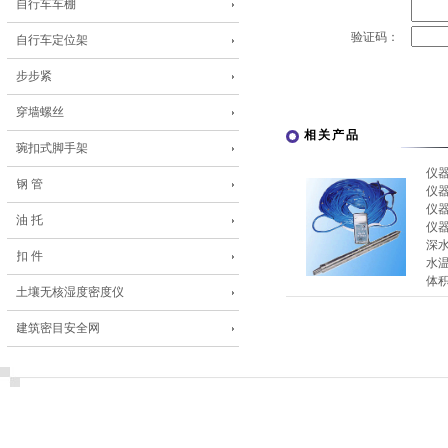
自行车车棚
验证码：
自行车定位架
步步紧
穿墙螺丝
相关产品
琬扣式脚手架
仪
钢 管
仪
仪
油 托
仪
深
扣 件
水
体积
土壤无核湿度密度仪
建筑密目安全网