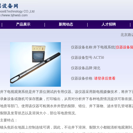
|
产品展示
|
新闻动态
|
人才招聘
|
北京路
仪器设备名称:井下电视系统[
仪器设备
仪器设备型号:ACT50
仪器设备品牌:湖北
仪器设备价格:
请登录后查看
井下电视观测系统是井下原位测试的专用仪器。该仪器采用新电视摄像技术，将井下
录象设备或微机可保存图象，打印输出，从而对分析井下各种地质情况提供可靠依据
地质等部门。使用该仪器可检测水井井壁的裂隙、错位、井下落物、滤水管孔管堵塞
裂隙及发育状态以及溶洞大小，部位等地质情况。
主要特点：
镜头焦距在地面上控制连续可调，因此，不论井下溶洞、裂隙大小都能清析地观测到。