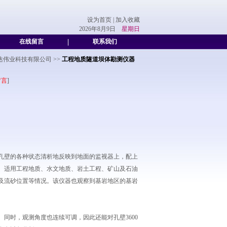
设为首页
|
加入收藏
2026年8月9日
星期日
在线留言
|
联系我们
达伟业科技有限公司
>>
工程地质隧道坝体勘测仪器
留言
]
孔壁的各种状态清析地反映到地面的监视器上，配上
。适用工程地质、水文地质、岩土工程、矿山及石油
及流砂位置等情况。该仪器也观察到基岩地区的基岩
同时，观测角度也连续可调，因此还能对孔壁3600