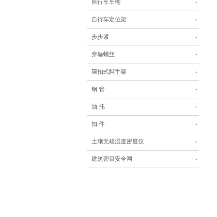
自行车车棚
自行车定位架
步步紧
穿墙螺丝
琬扣式脚手架
钢 管
油 托
扣 件
土壤无核湿度密度仪
建筑密目安全网