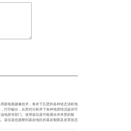
采用新电视摄像技术，将井下孔壁的各种状态清析地
象，打印输出，从而对分析井下各种地质情况提供可
石油地质等部门。使用该仪器可检测水井井壁的裂
况。该仪器也观察到基岩地区的基岩裂隙及发育状态