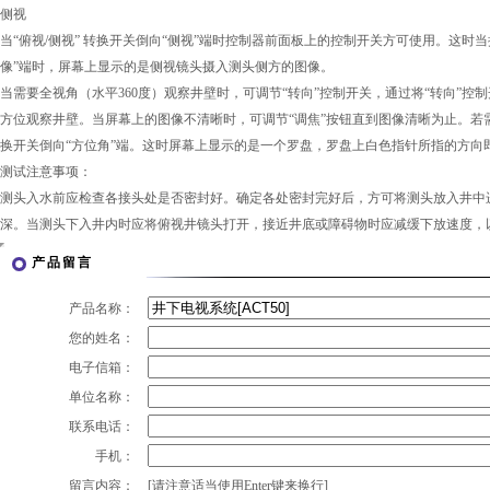
侧视
当“俯视/侧视” 转换开关倒向“侧视”端时控制器前面板上的控制开关方可使用。这时当
像”端时，屏幕上显示的是侧视镜头摄入测头侧方的图像。
当需要全视角（水平360度）观察井壁时，可调节“转向”控制开关，通过将“转向”控制
方位观察井壁。当屏幕上的图像不清晰时，可调节“调焦”按钮直到图像清晰为止。若需
换开关倒向“方位角”端。这时屏幕上显示的是一个罗盘，罗盘上白色指针所指的方向
测试注意事项：
测头入水前应检查各接头处是否密封好。确定各处密封完好后，方可将测头放入井中
深。当测头下入井内时应将俯视井镜头打开，接近井底或障碍物时应减缓下放速度，
产品留言
产品名称：
您的姓名：
电子信箱：
单位名称：
联系电话：
手机：
留言内容：
[请注意适当使用Enter键来换行]