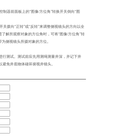
控制器前面板上的“图像/方位角”转换开关倒向“图
开关拨向“正转”或“反转”来调整侧视镜头的方向以全
了解所观察对象的方位角时，可将“图像/方位角”转
即为侧视镜头所摄对象的方位。
进行测试。测试前应先用测绳测量井深，并记下井
以避免井底物体碰坏俯视井镜头。