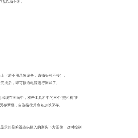
存盘以备分析。
端上（若不用录象设备，该插头可不接）。
步骤完成后，即可接通电源进行测试了。
摄图像同时出现在画面中，双击工具栏中的三个“照相机”图
择另存新档，自选路径并命名加以保存。
幕上显示的是俯视镜头摄入的测头下方图像，这时控制