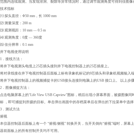
范围内连续观测。当发现溶洞、裂隙等异常情况时，通过调节观测角度可得到佳图像
技术指标
⑴ 探头直径：Φ50 mm，长 1000 mm
⑵ 测量深度：200 m
⑶ 观测视距：10 mm — 0.5 m
⑷ 观测角度：0度 — 360度
⑸ 佳分辨率：0.1 mm
井下电视使用说明
1．接线方法：
将井下电视测头电缆上25芯插头接到井下电视控制器上的25芯插座上。
将对录线接在井下电视控制器后面板上标有录象机标记的9芯插头和录象机视频输入
将井下电视控制器上的视频捕捉卡的USB接头连接到电脑上的USB 接口上。 以上
2．图像捕捉方法：
点击电脑屏幕上的“Life View USB Capview”图标，稍后出现小屏幕界面，被
标 ，即可捕捉到所摄的目标。单击弹出画面中的存档菜单后在弹出的下拉菜单中选
3．测试方法
俯视
本仪器控制器后面板上有一个 “俯视/侧视” 转换开关，当开关倒向“俯视”端时，屏
器前面板上的所有控制开关均不可用。