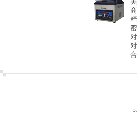
美
商
精
密
对
对
合
Q