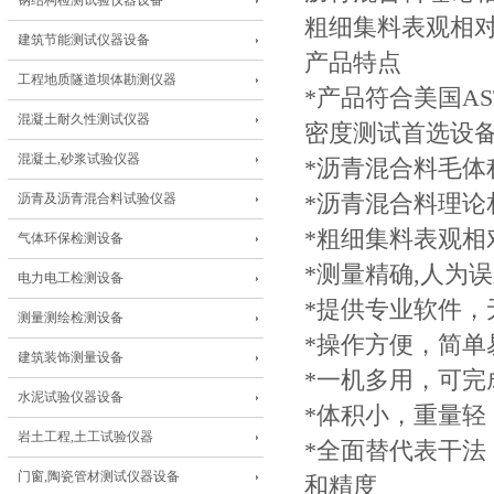
钢结构检测试验仪器设备
粗细集料表观相
建筑节能测试仪器设备
产品特点
工程地质隧道坝体勘测仪器
*产品符合美国AS
混凝土耐久性测试仪器
密度测试首选设
混凝土,砂浆试验仪器
*沥青混合料毛体
沥青及沥青混合料试验仪器
*沥青混合料理论
*粗细集料表观相
气体环保检测设备
*测量精确,人为
电力电工检测设备
*提供专业软件，
测量测绘检测设备
*操作方便，简单
建筑装饰测量设备
*一机多用，可完
水泥试验仪器设备
*体积小，重量轻
岩土工程,土工试验仪器
*全面替代表干
门窗,陶瓷管材测试仪器设备
和精度