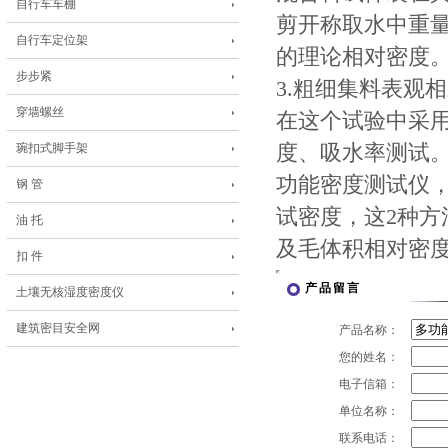
自行车车棚
剪开称取水中重
自行车定位架
的理论相对密度
步步紧
3.粗细集料表观
穿墙螺丝
在这个试验中采用
琬扣式脚手架
度、吸水率测试。
功能密度测试仪
钢 管
试密度，这2种
油 托
及毛体积相对密
扣 件
产品留言
土壤无核湿度密度仪
建筑密目安全网
产品名称：
您的姓名：
电子信箱：
单位名称：
联系电话：