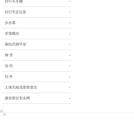
自行车车棚
自行车定位架
步步紧
穿墙螺丝
琬扣式脚手架
钢 管
油 托
扣 件
土壤无核湿度密度仪
建筑密目安全网