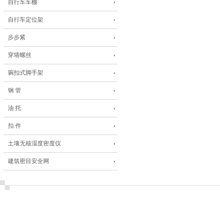
自行车车棚
自行车定位架
步步紧
穿墙螺丝
琬扣式脚手架
钢 管
油 托
扣 件
土壤无核湿度密度仪
建筑密目安全网